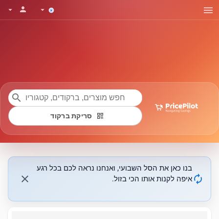
menu
person
arrow_drop_down
arrow_drop_down
search
qr_code
סריקת ברקוד
בנו כאן את הסל השבועי, ואנחנו נראה לכם בכל רגע
close
autorenew
איפה לקנות אותו הכי בזול.