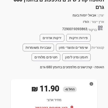
גרם
יצרן :
אבאל יזמות בעמ
ארץ ייצור :
הודו
qr_code
7290019393863
ברקוד:
פירות וירקות
ירקות ארוזים
קטגוריות:
שימורים ומוצרי מזון
עגבניות משומרות
חומץ ומיץ לימון
חטיפים מלוחים
האופה - קורנישונים מלפפונים בחומץ 680 גרם
info
‏11.90 ‏₪
החל מ-
מחיר ארצי
location_on
הצג מחירים בקרבתך