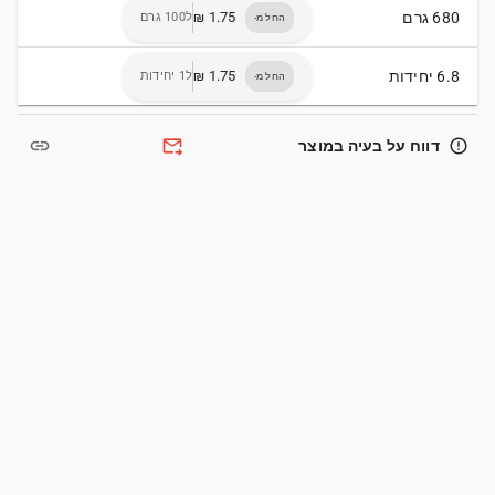
680 גרם
ל100 גרם
החל מ-
6.8 יחידות
ל1 יחידות
החל מ-
link
forward_to_inbox
error_outline
דווח על בעיה במוצר