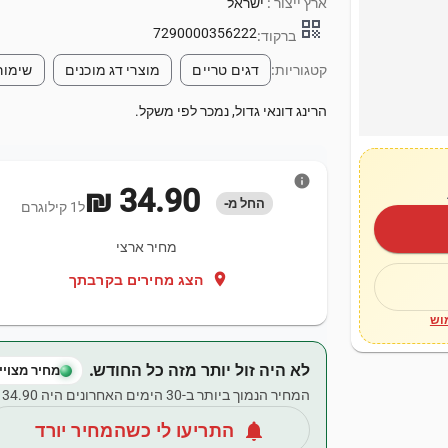
ארץ ייצור :
ישראל
qr_code
7290000356222
ברקוד:
קטגוריות:
דגים טריים
מוצרי דג מוכנים
שימורי
הרינג דונאי גדול, נמכר לפי משקל.
info
‏34.90 ‏₪
החל מ-
ל1 קילוגרם
מחיר ארצי
location_on
הצג מחירים בקרבתך
וש
לא היה זול יותר מזה כל החודש.
מחיר מצויין
המחיר הנמוך ביותר ב-30 הימים האחרונים היה ‏34.90 ‏₪.
notifications
התריעו לי כשהמחיר יורד