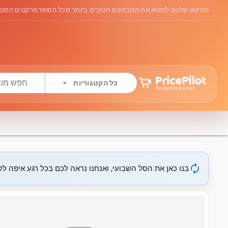
המקום שלכם למצוא את המבצעים הטובים ביותר מכל הסופרמרקטים המובי
arrow_drop_down
כל הקטגוריות
autorenew
בנו כאן את הסל השבועי, ואנחנו נראה לכם בכל רגע איפה לקנ