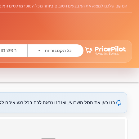
המקום שלכם למצוא את המבצעים הטובים ביותר מכל הסופרמרקטים המובי
arrow_drop_down
כל הקטגוריות
autorenew
בנו כאן את הסל השבועי, ואנחנו נראה לכם בכל רגע איפה לקנ