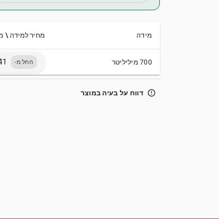
מידה
מחיר למידה \ מ
700 מיליליטר
החל מ-
error_outline
דווח על בעיה במוצר