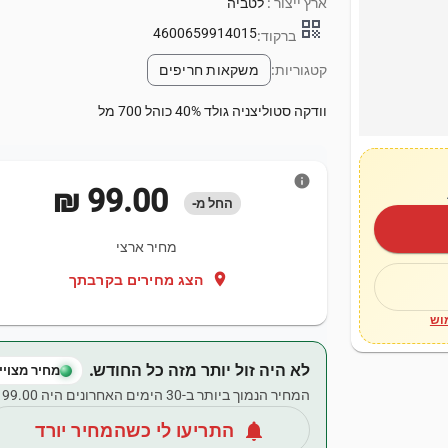
ארץ ייצור :
לטביה
qr_code
4600659914015
ברקוד:
קטגוריות:
משקאות חריפים
וודקה סטוליצניה גולד 40% כוהל 700 מל
info
‏99.00 ‏₪
החל מ-
מחיר ארצי
location_on
הצג מחירים בקרבתך
וש
לא היה זול יותר מזה כל החודש.
מחיר מצויין
המחיר הנמוך ביותר ב-30 הימים האחרונים היה ‏99.00 ‏₪.
notifications
התריעו לי כשהמחיר יורד