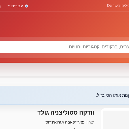
rd
arrow_drop_down
לים בישראל!
עברית
ות אותו הכי בזול.
וודקה סטוליצניה גולד
יצרן :
פארייפאבה אגרואינדוס