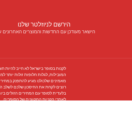
הירשם לניוזלטר שלנו
הישאר מעודכן עם החדשות והמוצרים האחרונים ש
לקנות בסופר בישראל לא חייב להיות חור
המובילות, לגלות חלופות זולות יותר למו
מאמינים שלכולנו מגיע להתפנק במחירים
רוצים לקחת את החיסכון שלכם לשלב ה
בלעדית לסופר עם המחירים הזולים ביו
לאתרי הקניות המקוונים של הסופרים.
עקבו אחרינו ב
פייסבוק
והצטרפו ל
קבוצת