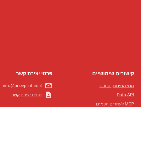
קישורים שימושיים
פרטי יצירת קשר
mail_outline
מנוי החיסכון החכם
info@pricepilot.co.il
contact_page
Data API
טופס יצירת קשר
MCP לעוזרים חכמים
מגזין פרייספיילוט
לוח מובילים
אודותינו
תנאי שימוש