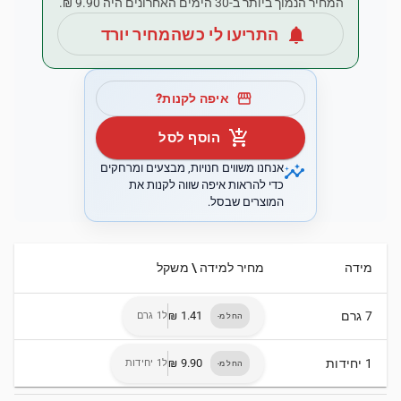
המחיר הנמוך ביותר ב-30 הימים האחרונים היה ‏9.90 ‏₪.
notifications
התריעו לי כשהמחיר יורד
storefront
איפה לקנות?
add_shopping_cart
הוסף לסל
insights
אנחנו משווים חנויות, מבצעים ומרחקים
כדי להראות איפה שווה לקנות את
המוצרים שבסל.
מידה
מחיר למידה \ משקל
7 גרם
ל1 גרם
החל מ-
1 יחידות
ל1 יחידות
החל מ-