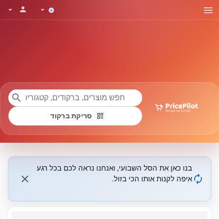
menu
person
arrow_drop_down
arrow_drop_down
search
qr_code
סריקת ברקוד
בנו כאן את הסל השבועי, ואנחנו נראה לכם בכל רגע
close
autorenew
איפה לקנות אותו הכי בזול.