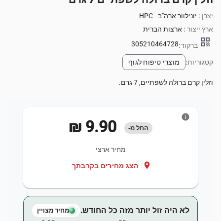
יצרן :
יונילוור ארה"ב - HPC
ארץ ייצור :
ארצות הברית
qr_code
305210464728
ברקוד:
קטגוריות:
מוצרי טיפוח לגוף
וזלין קרם ברולה לשפתיים, 7 גרם.
info
‏9.90 ‏₪
החל מ-
מחיר ארצי
location_on
הצג מחירים בקרבתך
לא היה זול יותר מזה כל החודש.
מחיר מצויין