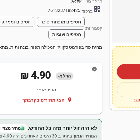
ארץ ייצור :
ישראל
qr_code
7613287182425
ברקוד:
חטיפים מופחתי סוכר
חטיפים וממתקי
קטגוריות:
חטיפים ועוגיות
מחית פרי בפורמט סקוויז, המכילה תפוח, בננה ותות. מתא
info
‏4.90 ‏₪
החל מ-
מחיר ארצי
location_on
הצג מחירים בקרבתך
וש
לא היה זול יותר מזה כל החודש.
מחיר מצויין
המחיר הנמוך ביותר ב-30 הימים האחרונים היה ‏4.90 ‏₪.