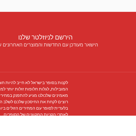
הירשם לניוזלטר שלנו
הישאר מעודכן עם החדשות והמוצרים האחרונים ש
לקנות בסופר בישראל לא חייב להיות חור
המובילות, לגלות חלופות זולות יותר למו
מאמינים שלכולנו מגיע להתפנק במחירים
רוצים לקחת את החיסכון שלכם לשלב ה
בלעדית לסופר עם המחירים הזולים ביו
לאתרי הקניות המקוונים של הסופרים.
עקבו אחרינו ב
פייסבוק
והצטרפו ל
קבוצת