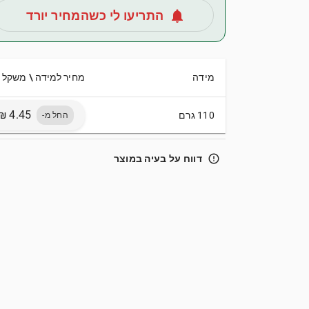
notifications
התריעו לי כשהמחיר יורד
מידה
מחיר למידה \ משקל
110 גרם
החל מ-
error_outline
דווח על בעיה במוצר