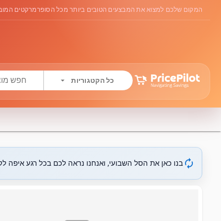
המקום שלכם למצוא את המבצעים הטובים ביותר מכל הסופרמרקטים המובי
arrow_drop_down
כל הקטגוריות
autorenew
בנו כאן את הסל השבועי, ואנחנו נראה לכם בכל רגע איפה לקנ