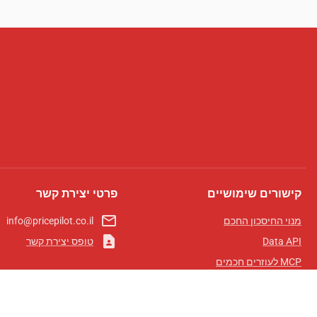
קישורים שימושיים
פרטי יצירת קשר
mail_outline
מנוי החיסכון החכם
info@pricepilot.co.il
contact_page
Data API
טופס יצירת קשר
MCP לעוזרים חכמים
מגזין פרייספיילוט
לוח מובילים