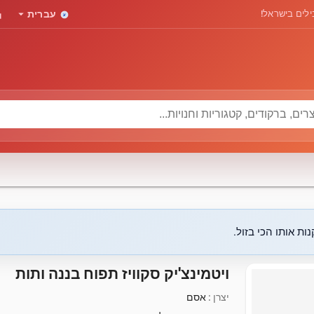
rd
arrow_drop_down
לים בישראל!
עברית
ות אותו הכי בזול.
ויטמינצ'יק סקוויז תפוח בננה ותות
יצרן :
אסם