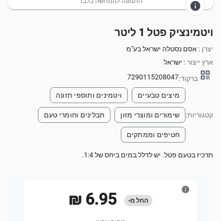
התמונה להמחשה בלבד
info
ויטמינציק פטל 1 ליטר
יצרן :
אסם נסטלה ישראל בע"מ
ארץ ייצור :
ישראל
qr_code
7290115208047
ברקוד:
מיצים טבעיים
ויטמינים ותוספי תזונה
קטגוריות:
שימורים ומוצרי מזון
תבלינים וחומרי טעם
חטיפים וממתקים
תרכיז בטעם פטל. יש לדלל במים ביחס של 1:4.
info
‏6.95 ‏₪
החל מ-