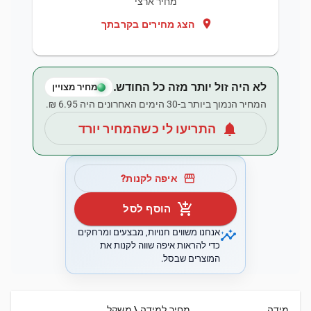
מחיר ארצי
location_on
הצג מחירים בקרבתך
לא היה זול יותר מזה כל החודש.
מחיר מצויין
המחיר הנמוך ביותר ב-30 הימים האחרונים היה ‏6.95 ‏₪.
notifications
התריעו לי כשהמחיר יורד
storefront
איפה לקנות?
add_shopping_cart
הוסף לסל
insights
אנחנו משווים חנויות, מבצעים ומרחקים
כדי להראות איפה שווה לקנות את
המוצרים שבסל.
מידה
מחיר למידה \ משקל