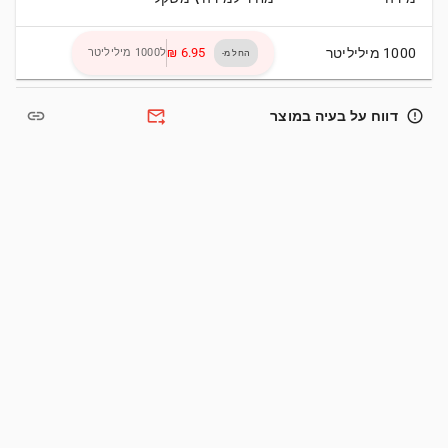
1000 מיליליטר
ל1000 מיליליטר
החל מ-
link
forward_to_inbox
error_outline
דווח על בעיה במוצר