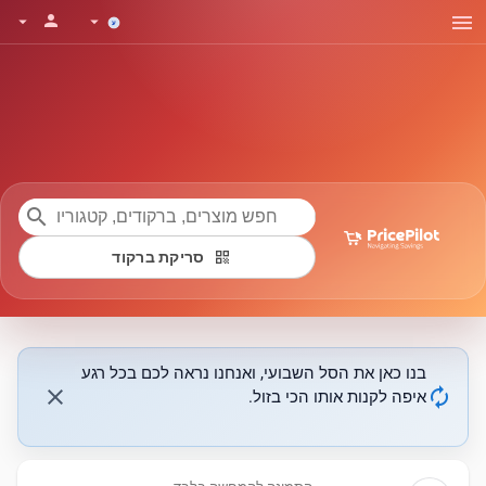
menu
person
arrow_drop_down
arrow_drop_down
search
qr_code
סריקת ברקוד
בנו כאן את הסל השבועי, ואנחנו נראה לכם בכל רגע
close
autorenew
איפה לקנות אותו הכי בזול.