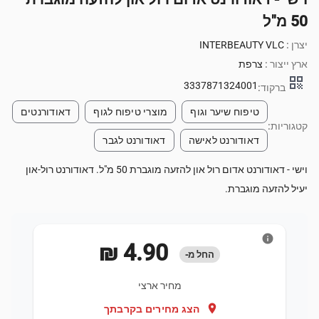
50 מ"ל
יצרן :
INTERBEAUTY VLC
ארץ ייצור :
צרפת
qr_code
3337871324001
ברקוד:
טיפוח שיער וגוף
מוצרי טיפוח לגוף
דאודורנטים
קטגוריות:
דאודורנט לאישה
דאודורנט לגבר
וישי - דאודורנט אדום רול און להזעה מוגברת 50 מ"ל. דאודורנט רול-און
יעיל להזעה מוגברת.
info
‏4.90 ‏₪
החל מ-
מחיר ארצי
location_on
הצג מחירים בקרבתך