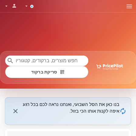
menu
person
arrow_drop_down
arrow_drop_down
search
qr_code
סריקת ברקוד
בנו כאן את הסל השבועי, ואנחנו נראה לכם בכל רגע
close
autorenew
איפה לקנות אותו הכי בזול.