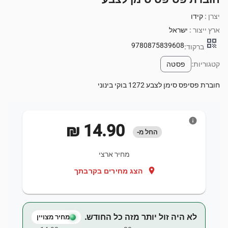
יצרן :
קידו
ארץ ייצור :
ישראל
qr_code
9780875839608
ברקוד:
קטגוריות:
פסטה
חוברת פסיפס סימן לצבע 1272 בוקי בינוני
info
‏14.90 ‏₪
החל מ-
מחיר ארצי
location_on
הצג מחירים בקרבתך
לא היה זול יותר מזה כל החודש.
מחיר מצויין