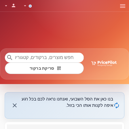
menu
person
arrow_drop_down
arrow_drop_down
search
qr_code
סריקת ברקוד
בנו כאן את הסל השבועי, ואנחנו נראה לכם בכל רגע
close
autorenew
איפה לקנות אותו הכי בזול.