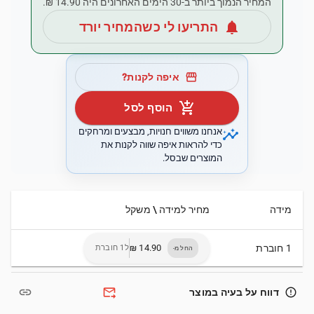
המחיר הנמוך ביותר ב-30 הימים האחרונים היה ‏14.90 ‏₪.
notifications
התריעו לי כשהמחיר יורד
storefront
איפה לקנות?
add_shopping_cart
הוסף לסל
insights
אנחנו משווים חנויות, מבצעים ומרחקים
כדי להראות איפה שווה לקנות את
המוצרים שבסל.
מידה
מחיר למידה \ משקל
1 חוברת
ל1 חוברת
החל מ-
link
forward_to_inbox
error_outline
דווח על בעיה במוצר