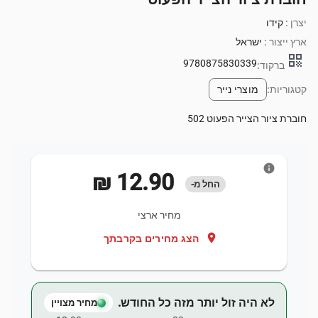
יצרן :
קידו
ארץ ייצור :
ישראל
qr_code
9780875830339
ברקוד:
קטגוריות:
מוצרי נייר
חוברת ציור הצייר הפעוט 502
info
‏12.90 ‏₪
החל מ-
מחיר ארצי
location_on
הצג מחירים בקרבתך
לא היה זול יותר מזה כל החודש.
מחיר מצויין