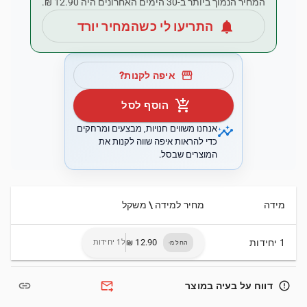
המחיר הנמוך ביותר ב-30 הימים האחרונים היה ‏12.90 ‏₪.
notifications
התריעו לי כשהמחיר יורד
storefront
איפה לקנות?
add_shopping_cart
הוסף לסל
insights
אנחנו משווים חנויות, מבצעים ומרחקים
כדי להראות איפה שווה לקנות את
המוצרים שבסל.
מידה
מחיר למידה \ משקל
1 יחידות
ל1 יחידות
החל מ-
link
forward_to_inbox
error_outline
דווח על בעיה במוצר