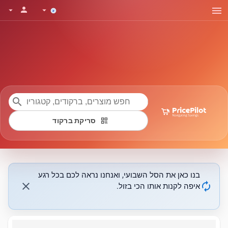
menu
person
arrow_drop_down
arrow_drop_down
search
qr_code
סריקת ברקוד
בנו כאן את הסל השבועי, ואנחנו נראה לכם בכל רגע
close
autorenew
איפה לקנות אותו הכי בזול.