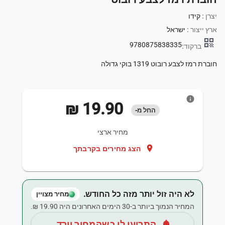
יצרן :
קידו
ארץ ייצור :
ישראל
qr_code
9780875838335
ברקוד:
חוברת רמז לצבע רובוט 1319 בוקי גדולה
info
‏19.90 ‏₪
החל מ-
מחיר ארצי
location_on
הצג מחירים בקרבתך
לא היה זול יותר מזה כל החודש.
מחיר מצויין
המחיר הנמוך ביותר ב-30 הימים האחרונים היה ‏19.90 ‏₪.
notifications
התריעו לי כשהמחיר יורד