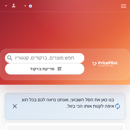
menu
person
arrow_drop_down
arrow_drop_down
search
qr_code
סריקת ברקוד
בנו כאן את הסל השבועי, ואנחנו נראה לכם בכל רגע
close
autorenew
איפה לקנות אותו הכי בזול.