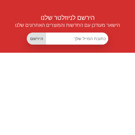
הירשם לניוזלטר שלנו
הישאר מעודכן עם החדשות והמוצרים האחרונים שלנו
הירשם
קישורים שימושיים
מנוי החיסכון החכם
Data API
MCP לעוזרים חכמים
מגזין פרייספיילוט
לוח מובילים
אודותינו