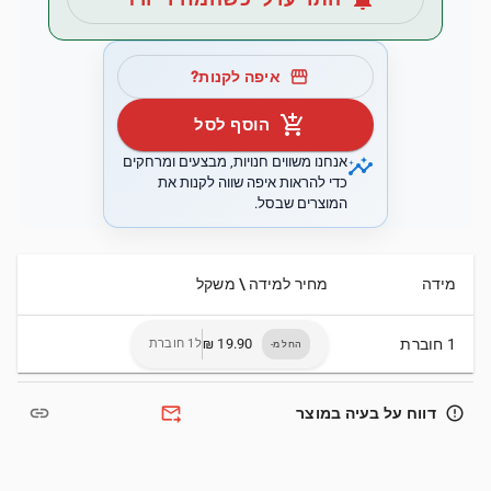
storefront
איפה לקנות?
add_shopping_cart
הוסף לסל
insights
אנחנו משווים חנויות, מבצעים ומרחקים
כדי להראות איפה שווה לקנות את
המוצרים שבסל.
מידה
מחיר למידה \ משקל
1 חוברת
ל1 חוברת
החל מ-
link
forward_to_inbox
error_outline
דווח על בעיה במוצר