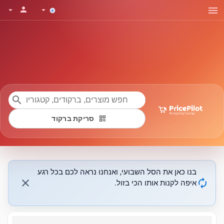
menu
person
arrow_drop_down
arrow_drop_down
search
qr_code
סריקת ברקוד
בנו כאן את הסל השבועי, ואנחנו נראה לכם בכל רגע
close
autorenew
איפה לקנות אותו הכי בזול.