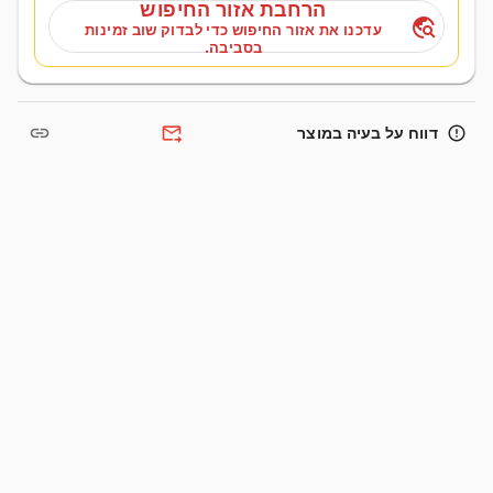
הרחבת אזור החיפוש
travel_explore
עדכנו את אזור החיפוש כדי לבדוק שוב זמינות
בסביבה.
link
forward_to_inbox
error_outline
דווח על בעיה במוצר