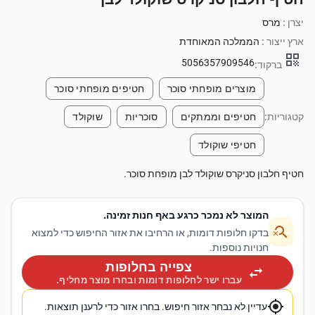
יצרן :
מרס
ארץ ייצור :
הממלכה המאוחדת
qr_code
5056357909546
ברקוד:
מוצרים מופחתי סוכר
חטיפים מופחתי סוכר
קטגוריות:
חטיפים וממתקים
סוכריות
שוקולד
חטיפי שוקולד
חטיף חלבון סניקרס שוקולד לבן מופחת סוכר.
המוצר לא נמכר כרגע באף חנות זמינה.
search_off
בדקו חלופות דומות, או הרחיבו את אזור החיפוש כדי למצוא
חנויות נוספות.
צפייה בחלופות
swap_horiz
עברו ישר לחלופות דומות ובחרו מוצר מחליף.
my_location
עדיין לא נבחר אזור חיפוש. בחרו אזור כדי לרענן תוצאות.