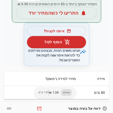
המחיר הנמוך ביותר ב-30 הימים האחרונים היה ‏9.90 ‏₪.
notifications
התריעו לי כשהמחיר יורד
storefront
איפה לקנות?
add_shopping_cart
הוסף לסל
insights
אנחנו משווים חנויות, מבצעים ומרחקים
כדי להראות איפה שווה לקנות את
המוצרים שבסל.
מידה
מחיר למידה \ משקל
80 גרם
ל10 גרם
החל מ-
link
forward_to_inbox
error_outline
דווח על בעיה במוצר