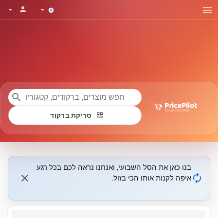
menu
person
arrow_drop_down
arrow_drop_down
search
qr_code
סריקת ברקוד
בנו כאן את הסל השבועי, ואנחנו נראה לכם בכל רגע
close
autorenew
איפה לקנות אותו הכי בזול.