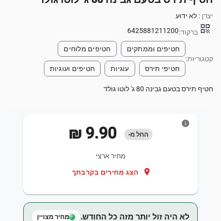
יצרן :
לא ידוע
qr_code
6425881211200
ברקוד:
חטיפים וממתקים
חטיפים מלוחים
קטגוריות:
חטיפי תירס
עוגיות
חטיפים ועוגיות
חטיף תירס בטעם גבינה 80 ג' לוטו גולד
info
‏9.90 ‏₪
החל מ-
מחיר ארצי
location_on
הצג מחירים בקרבתך
לא היה זול יותר מזה כל החודש.
מחיר מצויין