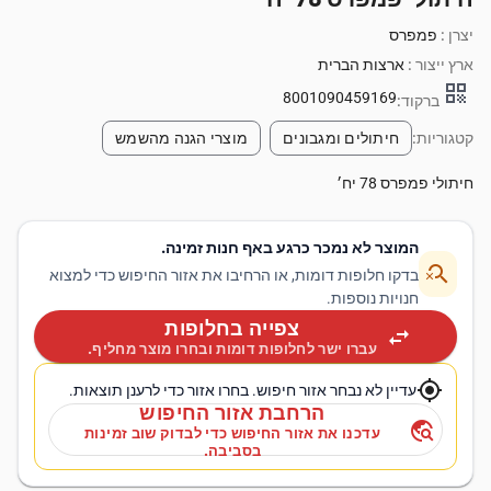
יצרן :
פמפרס
ארץ ייצור :
ארצות הברית
qr_code
8001090459169
ברקוד:
קטגוריות:
חיתולים ומגבונים
מוצרי הגנה מהשמש
חיתולי פמפרס 78 יח׳
המוצר לא נמכר כרגע באף חנות זמינה.
search_off
בדקו חלופות דומות, או הרחיבו את אזור החיפוש כדי למצוא
חנויות נוספות.
צפייה בחלופות
swap_horiz
עברו ישר לחלופות דומות ובחרו מוצר מחליף.
my_location
עדיין לא נבחר אזור חיפוש. בחרו אזור כדי לרענן תוצאות.
הרחבת אזור החיפוש
travel_explore
עדכנו את אזור החיפוש כדי לבדוק שוב זמינות
בסביבה.