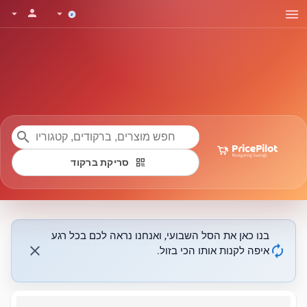
menu
person
arrow_drop_down
arrow_drop_down
search
qr_code
סריקת ברקוד
בנו כאן את הסל השבועי, ואנחנו נראה לכם בכל רגע
close
autorenew
איפה לקנות אותו הכי בזול.