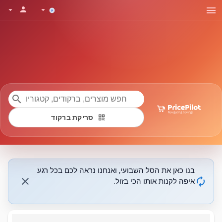
menu
person
arrow_drop_down
arrow_drop_down
search
qr_code
סריקת ברקוד
בנו כאן את הסל השבועי, ואנחנו נראה לכם בכל רגע
close
autorenew
איפה לקנות אותו הכי בזול.