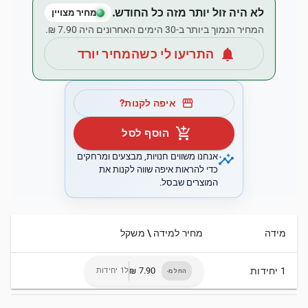
לא היה זול יותר מזה כל החודש.
מחיר מצויין
המחיר הנמוך ביותר ב-30 הימים האחרונים היה ‏7.90 ‏₪.
notifications
התריעו לי כשהמחיר יורד
storefront
איפה לקנות?
add_shopping_cart
הוסף לסל
insights
אנחנו משווים חנויות, מבצעים ומרחקים
כדי להראות איפה שווה לקנות את
המוצרים שבסל.
מידה
מחיר למידה \ משקל
1 יחידות
ל1 יחידות
החל מ-