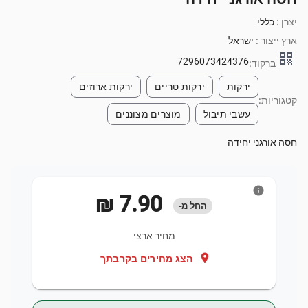
יצרן :
כללי
ארץ ייצור :
ישראל
qr_code
7296073424376
ברקוד:
ירקות
ירקות טריים
ירקות ארוזים
קטגוריות:
עשבי תיבול
מוצרים מצוננים
חסה אורגני יחידה
info
‏7.90 ‏₪
החל מ-
מחיר ארצי
location_on
הצג מחירים בקרבתך