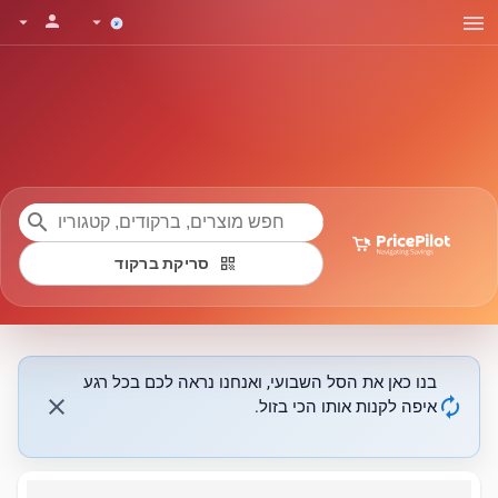
menu
person
arrow_drop_down
arrow_drop_down
search
qr_code
סריקת ברקוד
בנו כאן את הסל השבועי, ואנחנו נראה לכם בכל רגע
close
autorenew
איפה לקנות אותו הכי בזול.