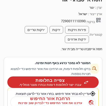
יצרן :
יגור
ארץ ייצור :
ישראל
qr_code
7290011110390
ברקוד:
פירות וירקות
ירקות
ירקות טריים
קטגוריות:
ירקות ארוזים
חסה אייסברג טרייה מבית יגור.
המוצר לא נמכר כרגע באף חנות זמינה.
search_off
בדקו חלופות דומות, או הרחיבו את אזור החיפוש כדי למצוא
חנויות נוספות.
צפייה בחלופות
swap_horiz
עברו ישר לחלופות דומות ובחרו מוצר מחליף.
my_location
עדיין לא נבחר אזור חיפוש. בחרו אזור כדי לרענן תוצאות.
הרחבת אזור החיפוש
travel_explore
עדכנו את אזור החיפוש כדי לבדוק שוב זמינות