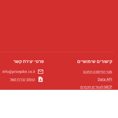
קישורים שימושיים
פרטי יצירת קשר
mail_outline
מנוי החיסכון החכם
info@pricepilot.co.il
contact_page
Data API
טופס יצירת קשר
MCP לעוזרים חכמים
מגזין פרייספיילוט
לוח מובילים
אודותינו
תנאי שימוש