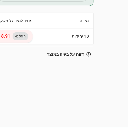
מידה
מחיר למידה \ משקל
10 יחידות
החל מ-
error_outline
דווח על בעיה במוצר