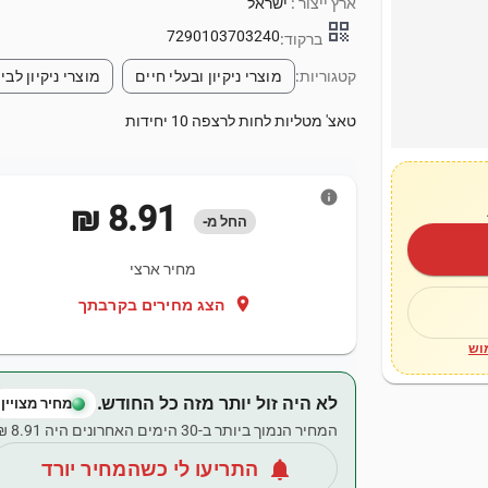
ארץ ייצור :
ישראל
qr_code
7290103703240
ברקוד:
קטגוריות:
מוצרי ניקיון ובעלי חיים
מוצרי ניקיון לבי
טאצ' מטליות לחות לרצפה 10 יחידות
info
‏8.91 ‏₪
החל מ-
מחיר ארצי
location_on
הצג מחירים בקרבתך
וש
לא היה זול יותר מזה כל החודש.
מחיר מצויין
המחיר הנמוך ביותר ב-30 הימים האחרונים היה ‏8.91 ‏₪.
notifications
התריעו לי כשהמחיר יורד