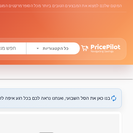
המקום שלכם למצוא את המבצעים הטובים ביותר מכל הסופרמרקטים המובי
arrow_drop_down
כל הקטגוריות
autorenew
בנו כאן את הסל השבועי, ואנחנו נראה לכם בכל רגע איפה לקנ