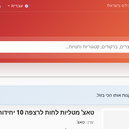
rd
arrow_drop_down
לים בישראל!
עברית
ות אותו הכי בזול.
טאצ' מטליות לחות לרצפה 10 יחידות
יצרן :
טאצ'