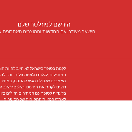
הירשם לניוזלטר שלנו
הישאר מעודכן עם החדשות והמוצרים האחרונים ש
לקנות בסופר בישראל לא חייב להיות חור
המובילות, לגלות חלופות זולות יותר למו
מאמינים שלכולנו מגיע להתפנק במחירים
רוצים לקחת את החיסכון שלכם לשלב ה
בלעדית לסופר עם המחירים הזולים ביו
לאתרי הקניות המקוונים של הסופרים.
עקבו אחרינו ב
פייסבוק
והצטרפו ל
קבוצת