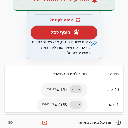
storefront
איפה לקנות?
add_shopping_cart
הוסף לסל
insights
אנחנו משווים חנויות, מבצעים ומרחקים
כדי להראות איפה שווה לקנות את
המוצרים שבסל.
מידה
מחיר למידה \ משקל
40 גרם
ל1 גרם
החל מ-
1 מארז
ל1 מארז
החל מ-
link
forward_to_inbox
error_outline
דווח על בעיה במוצר