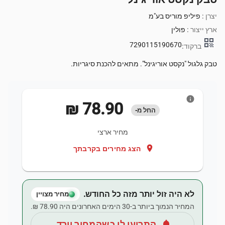
יצרן :
פיליפ מוריס בע"מ
ארץ ייצור :
פולין
qr_code
7290115190670
ברקוד:
טבק גלגול "נקסט אוריגינל". מתאים להכנת סיגריות.
info
‏78.90 ‏₪
החל מ-
מחיר ארצי
location_on
הצג מחירים בקרבתך
לא היה זול יותר מזה כל החודש.
מחיר מצויין
המחיר הנמוך ביותר ב-30 הימים האחרונים היה ‏78.90 ‏₪.
notifications
התריעו לי כשהמחיר יורד