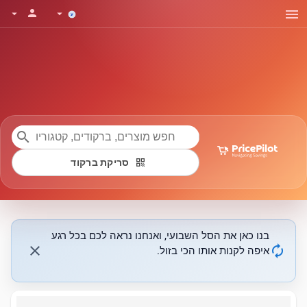
menu
person
arrow_drop_down
arrow_drop_down
search
qr_code
סריקת ברקוד
בנו כאן את הסל השבועי, ואנחנו נראה לכם בכל רגע
close
autorenew
איפה לקנות אותו הכי בזול.