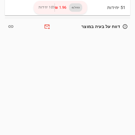
51 יחידות
ל10 יחידות
החל מ-
link
forward_to_inbox
error_outline
דווח על בעיה במוצר