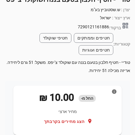
יצרן :
ש.שסטוביץ בע"מ
ארץ ייצור :
ישראל
qr_code
7290121161886
ברקוד:
חטיפים וממתקים
חטיפי שוקולד
קטגוריות:
חטיפים ועוגיות
טודיי - חטיף חלבון בטעם בננה עם שוקולד צ'יפס. משקל: 51 גרם ליחידה.
אריזה מכילה 51 יחידות.
info
‏10.00 ‏₪
החל מ-
מחיר ארצי
location_on
הצג מחירים בקרבתך