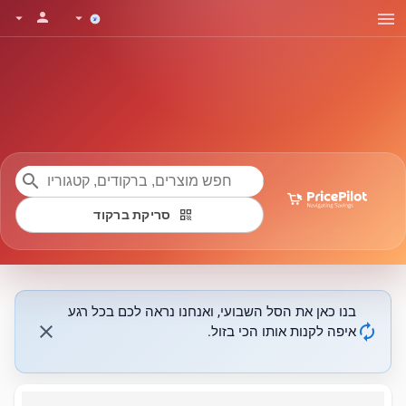
menu
person
arrow_drop_down
arrow_drop_down
search
qr_code
סריקת ברקוד
בנו כאן את הסל השבועי, ואנחנו נראה לכם בכל רגע
close
autorenew
איפה לקנות אותו הכי בזול.