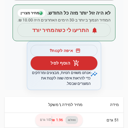
לא היה זול יותר מזה כל החודש.
מחיר מצויין
המחיר הנמוך ביותר ב-30 הימים האחרונים היה ‏10.00 ‏₪.
notifications
התריעו לי כשהמחיר יורד
storefront
איפה לקנות?
add_shopping_cart
הוסף לסל
insights
אנחנו משווים חנויות, מבצעים ומרחקים
כדי להראות איפה שווה לקנות את
המוצרים שבסל.
מידה
מחיר למידה \ משקל
51 גרם
ל10 גרם
החל מ-