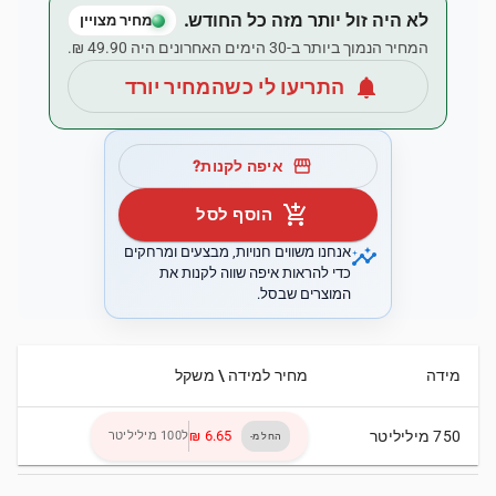
לא היה זול יותר מזה כל החודש.
מחיר מצויין
המחיר הנמוך ביותר ב-30 הימים האחרונים היה ‏49.90 ‏₪.
notifications
התריעו לי כשהמחיר יורד
storefront
איפה לקנות?
add_shopping_cart
הוסף לסל
insights
אנחנו משווים חנויות, מבצעים ומרחקים
כדי להראות איפה שווה לקנות את
המוצרים שבסל.
מידה
מחיר למידה \ משקל
750 מיליליטר
ל100 מיליליטר
החל מ-