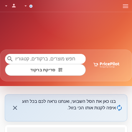
menu
person
arrow_drop_down
arrow_drop_down
search
qr_code
סריקת ברקוד
בנו כאן את הסל השבועי, ואנחנו נראה לכם בכל רגע
close
autorenew
איפה לקנות אותו הכי בזול.