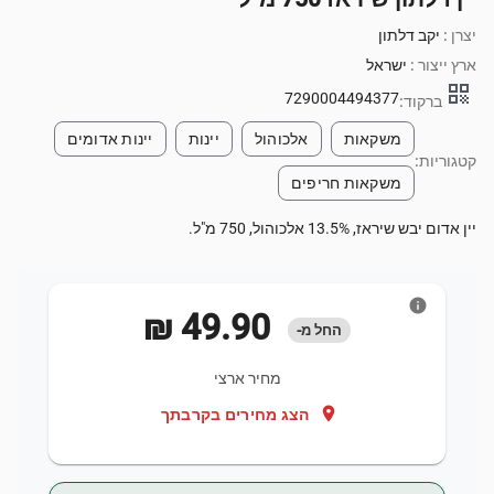
יצרן :
יקב דלתון
ארץ ייצור :
ישראל
qr_code
7290004494377
ברקוד:
משקאות
אלכוהול
יינות
יינות אדומים
קטגוריות:
משקאות חריפים
יין אדום יבש שיראז, 13.5% אלכוהול, 750 מ"ל.
info
‏49.90 ‏₪
החל מ-
מחיר ארצי
location_on
הצג מחירים בקרבתך