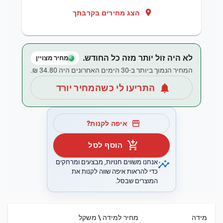
location_on
הצג מחירים בקרבתך
לא היה זול יותר מזה כל החודש.
מחיר מצויין
המחיר הנמוך ביותר ב-30 הימים האחרונים היה ‏34.80 ‏₪.
notifications
התריעו לי כשהמחיר יורד
storefront
איפה לקנות?
add_shopping_cart
הוסף לסל
insights
אנחנו משווים חנויות, מבצעים ומרחקים
כדי להראות איפה שווה לקנות את
המוצרים שבסל.
מידה
מחיר למידה \ משקל