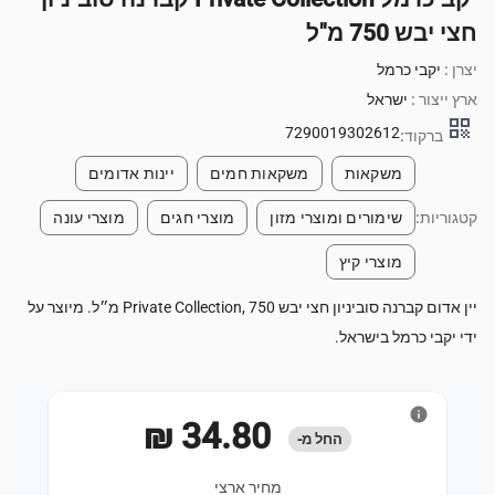
חצי יבש 750 מ"ל
יצרן :
יקבי כרמל
ארץ ייצור :
ישראל
qr_code
7290019302612
ברקוד:
משקאות
משקאות חמים
יינות אדומים
קטגוריות:
שימורים ומוצרי מזון
מוצרי חגים
מוצרי עונה
מוצרי קיץ
יין אדום קברנה סוביניון חצי יבש Private Collection, 750 מ״ל. מיוצר על
ידי יקבי כרמל בישראל.
info
‏34.80 ‏₪
החל מ-
מחיר ארצי