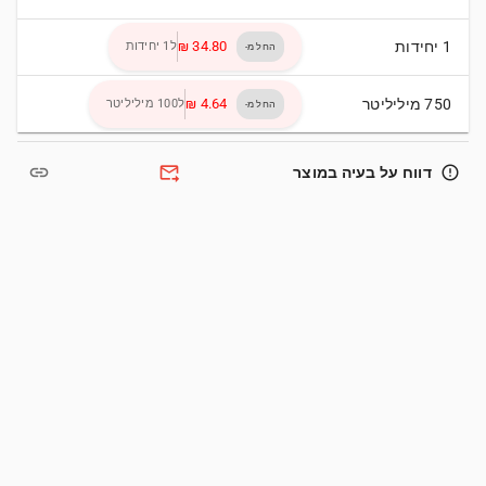
1 יחידות
ל1 יחידות
החל מ-
750 מיליליטר
ל100 מיליליטר
החל מ-
link
forward_to_inbox
error_outline
דווח על בעיה במוצר