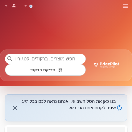
menu
person
arrow_drop_down
arrow_drop_down
search
qr_code
סריקת ברקוד
בנו כאן את הסל השבועי, ואנחנו נראה לכם בכל רגע
close
autorenew
איפה לקנות אותו הכי בזול.