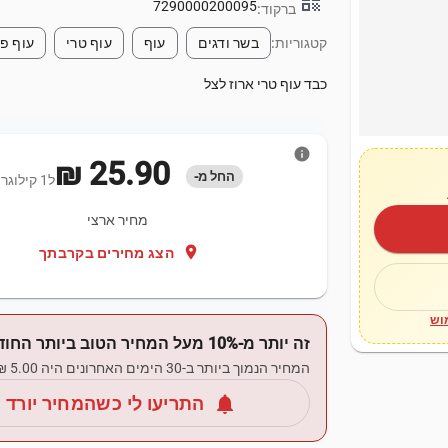
qr_code
7290000200095
ברקוד:
קטגוריות:
בשר ודגים
עוף
עוף טרי
עוף פר
כבד עוף טרי ארוז לצל
info
‏25.90 ‏₪
החל מ-
ל1 קילוגרם
מחיר ארצי
location_on
הצג מחירים בקרבתך
וש
זה יותר מ-10% מעל המחיר הטוב ביותר החודש.
המחיר הנמוך ביותר ב-30 הימים האחרונים היה ‏5.00 ‏₪.
notifications
התריעו לי כשהמחיר יורד