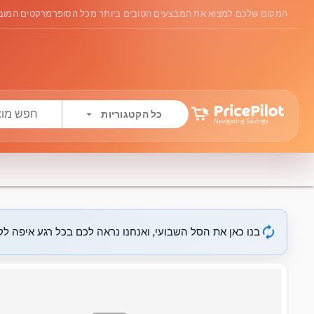
המקום שלכם למצוא את המבצעים הטובים ביותר מכל הסופרמרקטים המובי
arrow_drop_down
כל הקטגוריות
autorenew
בנו כאן את הסל השבועי, ואנחנו נראה לכם בכל רגע איפה לקנ