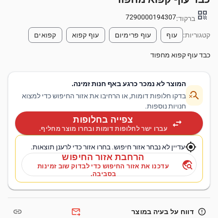
qr_code
7290000194307
ברקוד:
קטגוריות:
עוף
עוף פרימיום
עוף קפוא
קפואים
כבד עוף קפוא מחפוד
המוצר לא נמכר כרגע באף חנות זמינה.
search_off
בדקו חלופות דומות, או הרחיבו את אזור החיפוש כדי למצוא
חנויות נוספות.
צפייה בחלופות
swap_horiz
עברו ישר לחלופות דומות ובחרו מוצר מחליף.
my_location
עדיין לא נבחר אזור חיפוש. בחרו אזור כדי לרענן תוצאות.
הרחבת אזור החיפוש
travel_explore
עדכנו את אזור החיפוש כדי לבדוק שוב זמינות
בסביבה.
link
forward_to_inbox
error_outline
דווח על בעיה במוצר