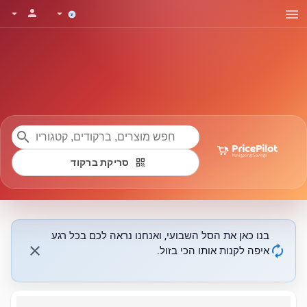
menu
person
arrow_drop_down
arrow_drop_down
search
qr_code
סריקת ברקוד
בנו כאן את הסל השבועי, ואנחנו נראה לכם בכל רגע
close
autorenew
איפה לקנות אותו הכי בזול.