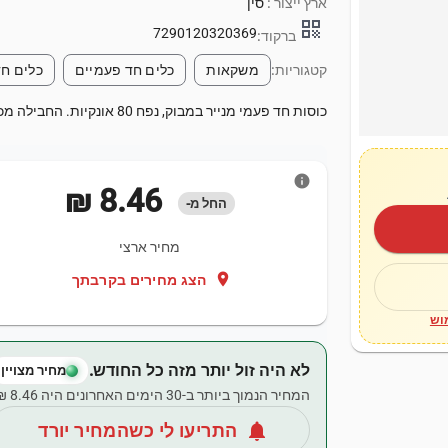
ארץ ייצור :
סין
qr_code
7290120320369
ברקוד:
קטגוריות:
משקאות
כלים חד פעמיים
כלים חד
כוסות חד פעמי מנייר במבוק, נפח 80 אונקיות. החבילה מכילה 50 יחידות.
info
‏8.46 ‏₪
החל מ-
מחיר ארצי
location_on
הצג מחירים בקרבתך
וש
לא היה זול יותר מזה כל החודש.
מחיר מצויין
המחיר הנמוך ביותר ב-30 הימים האחרונים היה ‏8.46 ‏₪.
notifications
התריעו לי כשהמחיר יורד