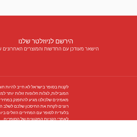
הירשם לניוזלטר שלנו
הישאר מעודכן עם החדשות והמוצרים האחרונים ש
לקנות בסופר בישראל לא חייב להיות חור
המובילות, לגלות חלופות זולות יותר למו
מאמינים שלכולנו מגיע להתפנק במחירים
רוצים לקחת את החיסכון שלכם לשלב ה
בלעדית לסופר עם המחירים הזולים ביו
לאתרי הקניות המקוונים של הסופרים.
עקבו אחרינו ב
פייסבוק
והצטרפו ל
קבוצת