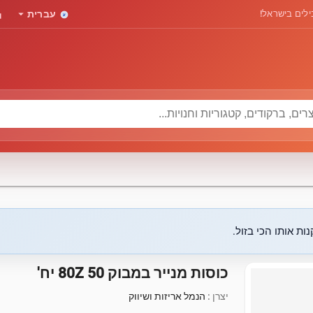
rd
arrow_drop_down
לים בישראל!
עברית
ות אותו הכי בזול.
כוסות מנייר במבוק 80Z 50 יח'
יצרן :
הנמל אריזות ושיווק