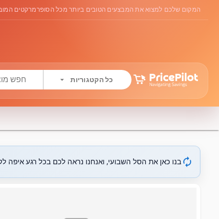
המקום שלכם למצוא את המבצעים הטובים ביותר מכל הסופרמרקטים המובי
arrow_drop_down
כל הקטגוריות
autorenew
בנו כאן את הסל השבועי, ואנחנו נראה לכם בכל רגע איפה לקנ