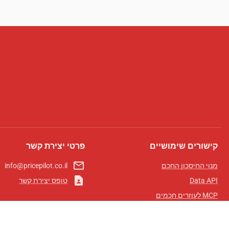
קישורים שימושיים
פרטי יצירת קשר
mail_outline
מנוי החיסכון החכם
info@pricepilot.co.il
contact_page
Data API
טופס יצירת קשר
MCP לעוזרים חכמים
מגזין פרייספיילוט
לוח מובילים