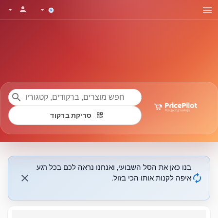
menu
person
arrow_drop_down
arrow_drop_down
search
qr_code
סריקת ברקוד
בנו כאן את הסל השבועי, ואנחנו נראה לכם בכל רגע
close
autorenew
איפה לקנות אותו הכי בזול.