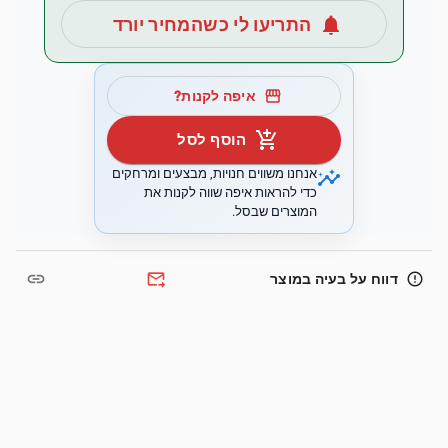
notifications
התריעו לי כשהמחיר יורד
storefront
איפה לקנות?
add_shopping_cart
הוסף לסל
insights
אנחנו משווים חנויות, מבצעים ומרחקים
כדי להראות איפה שווה לקנות את
המוצרים שבסל.
link
forward_to_inbox
error_outline
דווח על בעיה במוצר