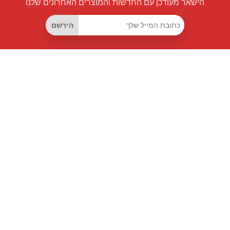
הישאר מעודכן עם החדשות והמוצרים האחרונים שלנו
הירשם
קישורים שימושיים
מנוי החיסכון החכם
Data API
MCP לעוזרים חכמים
מגזין פרייספיילוט
לוח מובילים
אודותינו
תנאי שימוש
מדיניות פרטיות