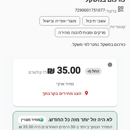
qr_code
7290001751077
ברקוד:
עשבי תיבול
מוצרי אפייה ובישול
קטגוריות:
מרקים ומנות להכנה מהירה
כורכום במשקל. נמכר לפי משקל.
info
‏35.00 ‏₪
החל מ-
ל1 קילוגרם
מחיר ארצי
location_on
הצג מחירים בקרבתך
לא היה זול יותר מזה כל החודש.
מחיר מצויין
המחיר הנמוך ביותר ב-30 הימים האחרונים היה ‏35.00 ‏₪.