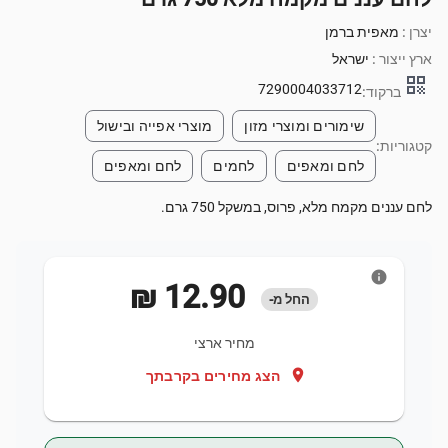
יצרן :
מאפית ברמן
ארץ ייצור :
ישראל
qr_code
7290004033712
ברקוד:
שימורים ומוצרי מזון
מוצרי אפייה ובישול
קטגוריות:
לחם ומאפים
לחמים
לחם ומאפים
לחם עננים מקמח מלא, פרוס, במשקל 750 גרם.
info
‏12.90 ‏₪
החל מ-
מחיר ארצי
location_on
הצג מחירים בקרבתך