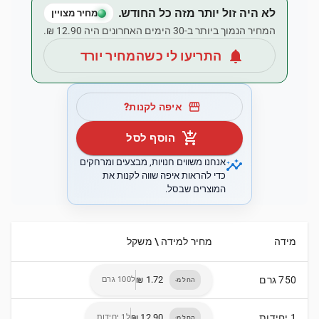
לא היה זול יותר מזה כל החודש.
מחיר מצויין
המחיר הנמוך ביותר ב-30 הימים האחרונים היה ‏12.90 ‏₪.
notifications
התריעו לי כשהמחיר יורד
storefront
איפה לקנות?
add_shopping_cart
הוסף לסל
insights
אנחנו משווים חנויות, מבצעים ומרחקים
כדי להראות איפה שווה לקנות את
המוצרים שבסל.
מידה
מחיר למידה \ משקל
750 גרם
ל100 גרם
החל מ-
1 יחידות
ל1 יחידות
החל מ-