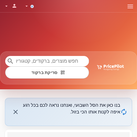
menu
person
arrow_drop_down
arrow_drop_down
search
qr_code
סריקת ברקוד
בנו כאן את הסל השבועי, ואנחנו נראה לכם בכל רגע
close
autorenew
איפה לקנות אותו הכי בזול.