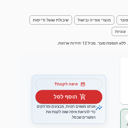
וכר
מוצרי אפייה ובישול
שיבולת שועל ודייסות
עוגיות
וכר. מכיל 12 יחידות ארוזות.
storefront
איפה לקנות?
add_shopping_cart
הוסף לסל
insights
אנחנו משווים חנויות, מבצעים ומרחקים
כדי להראות איפה שווה לקנות את
המוצרים שבסל.