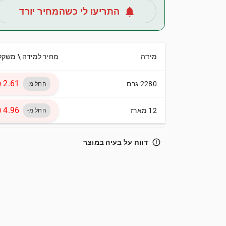
notifications
התריעו לי כשהמחיר יורד
מידה
מחיר למידה \ משקל
2280 גרם
החל מ-
12 מארז
החל מ-
error_outline
דווח על בעיה במוצר