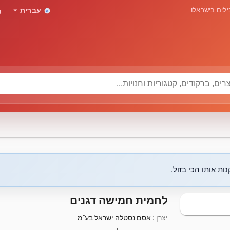
rd
arrow_drop_down
לים בישראל!
עברית
ות אותו הכי בזול.
לחמית חמישה דגנים
יצרן :
אסם נסטלה ישראל בע"מ