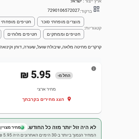
ארץ ייצור :
ישראל
qr_code
7290106572027
ברקוד:
מוצרים מופחתי סוכר
חטיפים מופחתי ס
קטגוריות:
חטיפים וממתקים
חטיפים מלוחים
קרקרים מחיטה מלאה, שיבולת שועל, שעורה, דוחן וקינואה. ללא תוספת ס
info
‏5.95 ‏₪
החל מ-
מחיר ארצי
location_on
הצג מחירים בקרבתך
לא היה זול יותר מזה כל החודש.
מחיר מצויין
המחיר הנמוך ביותר ב-30 הימים האחרונים היה ‏5.95 ‏₪.