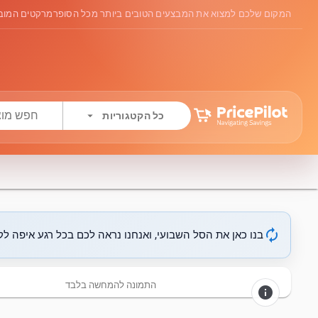
המקום שלכם למצוא את המבצעים הטובים ביותר מכל הסופרמרקטים המובי
arrow_drop_down
כל הקטגוריות
autorenew
בנו כאן את הסל השבועי, ואנחנו נראה לכם בכל רגע איפה לקנ
התמונה להמחשה בלבד
info