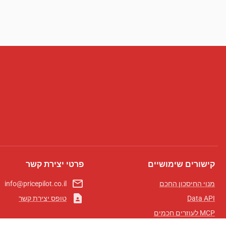
קישורים שימושיים
פרטי יצירת קשר
mail_outline
מנוי החיסכון החכם
info@pricepilot.co.il
contact_page
Data API
טופס יצירת קשר
MCP לעוזרים חכמים