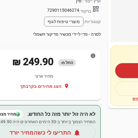
ארץ ייצור :
סין
qr_code
7290115046274
ברקוד:
קטגוריות:
מוצרי טיפוח לגוף
לסרה - פדי ליידי מכשיר פדיקור חשמלי
info
‏249.90 ‏₪
החל מ-
מחיר ארצי
location_on
הצג מחירים בקרבתך
וש
לא היה זול יותר מזה כל החודש.
מחיר מצוי
המחיר הנמוך ביותר ב-30 הימים האחרונים היה ‏249.90 ‏₪.
notifications
התריעו לי כשהמחיר יורד