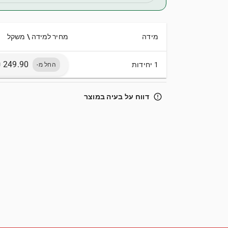
מידה
מחיר למידה \ משקל
1 יחידות
החל מ-
error_outline
דווח על בעיה במוצר