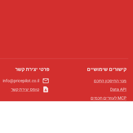
קישורים שימושיים
פרטי יצירת קשר
mail_outline
מנוי החיסכון החכם
info@pricepilot.co.il
contact_page
Data API
טופס יצירת קשר
MCP לעוזרים חכמים
מגזין פרייספיילוט
לוח מובילים
אודותינו
תנאי שימוש