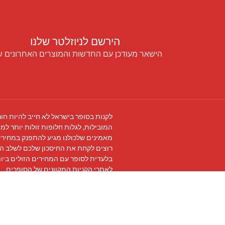
הירשם לניוזלטר שלנו
הישאר מעודכן עם החדשות והמוצרים האחרונים ש
לקנות בסופר בישראל לא חייב להיות חור
המובילות, לגלות חלופות זולות יותר למו
מאמינים שלכולנו מגיע להתפנק במחירים
רוצים לקחת את החיסכון שלכם לשלב ה
בלעדית לסופר עם המחירים הזולים ביו
לאתרי הקניות המקוונים של הסופרים.
עקבו אחרינו ב
פייסבוק
והצטרפו ל
קבוצת