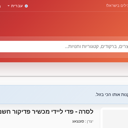
rd
arrow_drop_down
לים בישראל!
עברית
ות אותו הכי בזול.
לסרה - פדי ליידי מכשיר פדיקור חשמ
יצרן :
סונצאג