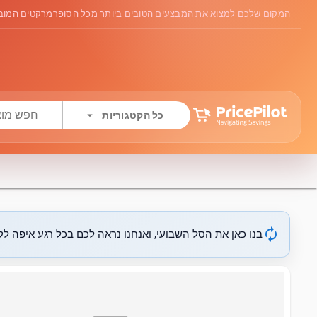
המקום שלכם למצוא את המבצעים הטובים ביותר מכל הסופרמרקטים המובי
arrow_drop_down
כל הקטגוריות
autorenew
בנו כאן את הסל השבועי, ואנחנו נראה לכם בכל רגע איפה לקנ