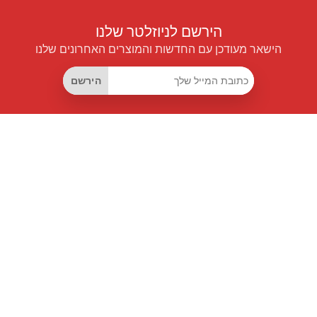
הירשם לניוזלטר שלנו
הישאר מעודכן עם החדשות והמוצרים האחרונים שלנו
הירשם
קישורים שימושיים
מנוי החיסכון החכם
Data API
MCP לעוזרים חכמים
מגזין פרייספיילוט
לוח מובילים
אודותינו
תנאי שימוש