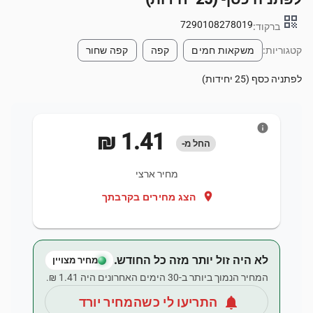
qr_code
7290108278019
ברקוד:
קטגוריות:
משקאות חמים
קפה
קפה שחור
לפתניה כסף (25 יחידות)
info
‏1.41 ‏₪
החל מ-
מחיר ארצי
location_on
הצג מחירים בקרבתך
לא היה זול יותר מזה כל החודש.
מחיר מצויין
המחיר הנמוך ביותר ב-30 הימים האחרונים היה ‏1.41 ‏₪.
notifications
התריעו לי כשהמחיר יורד