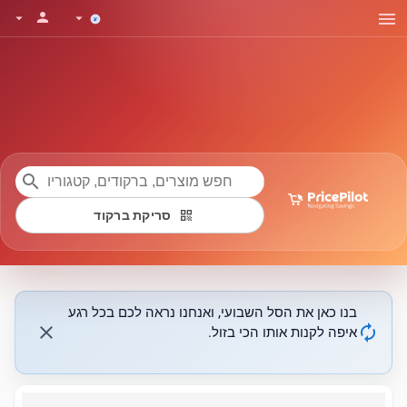
menu
person
arrow_drop_down
arrow_drop_down
search
qr_code
סריקת ברקוד
בנו כאן את הסל השבועי, ואנחנו נראה לכם בכל רגע
close
autorenew
איפה לקנות אותו הכי בזול.