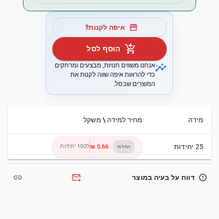
storefront
איפה לקנות?
add_shopping_cart
הוסף לסל
insights
אנחנו משווים חנויות, מבצעים ומרחקים
כדי להראות איפה שווה לקנות את
המוצרים שבסל.
מידה
מחיר למידה \ משקל
25 יחידות
ל100 יחידות
החל מ-
link
forward_to_inbox
error_outline
דווח על בעיה במוצר