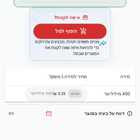
storefront
איפה לקנות?
add_shopping_cart
הוסף לסל
insights
אנחנו משווים חנויות, מבצעים ומרחקים
כדי להראות איפה שווה לקנות את
המוצרים שבסל.
מידה
מחיר למידה \ משקל
400 מיליליטר
ל100 מיליליטר
החל מ-
link
forward_to_inbox
error_outline
דווח על בעיה במוצר