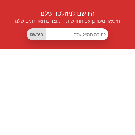
הירשם לניוזלטר שלנו
הישאר מעודכן עם החדשות והמוצרים האחרונים שלנו
הירשם
קישורים שימושיים
מנוי החיסכון החכם
Data API
MCP לעוזרים חכמים
מגזין פרייספיילוט
לוח מובילים
אודותינו
תנאי שימוש