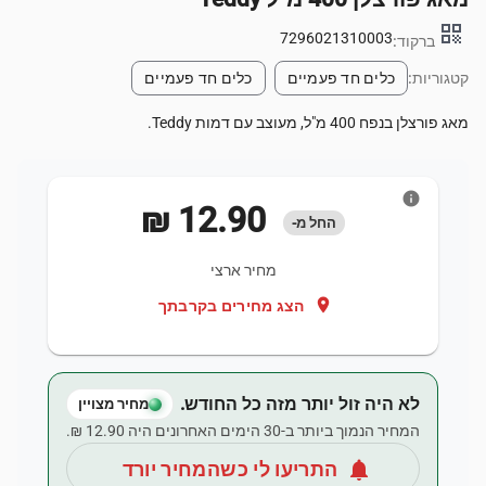
qr_code
7296021310003
ברקוד:
קטגוריות:
כלים חד פעמיים
כלים חד פעמיים
מאג פורצלן בנפח 400 מ"ל, מעוצב עם דמות Teddy.
info
‏12.90 ‏₪
החל מ-
מחיר ארצי
location_on
הצג מחירים בקרבתך
לא היה זול יותר מזה כל החודש.
מחיר מצויין
המחיר הנמוך ביותר ב-30 הימים האחרונים היה ‏12.90 ‏₪.
notifications
התריעו לי כשהמחיר יורד