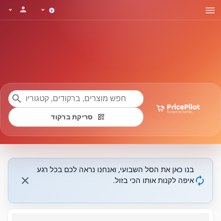
menu
person
arrow_drop_down
arrow_drop_down
search
qr_code
סריקת ברקוד
בנו כאן את הסל השבועי, ואנחנו נראה לכם בכל רגע
close
autorenew
איפה לקנות אותו הכי בזול.