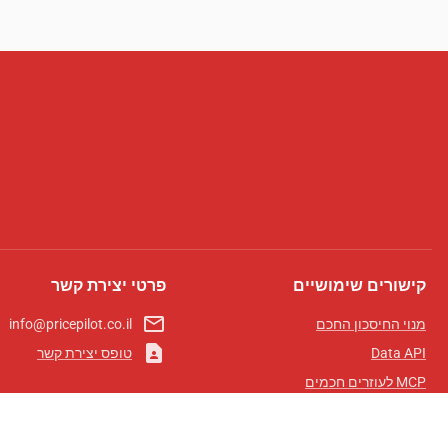
קישורים שימושיים
פרטי יצירת קשר
mail_outline
מנוי החיסכון החכם
info@pricepilot.co.il
contact_page
Data API
טופס יצירת קשר
MCP לעוזרים חכמים
מגזין פרייספיילוט
לוח מובילים