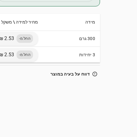
מידה
מחיר למידה \ משקל
300 גרם
החל מ-
3 יחידות
החל מ-
error_outline
דווח על בעיה במוצר