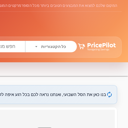
המקום שלכם למצוא את המבצעים הטובים ביותר מכל הסופרמרקטים המובי
arrow_drop_down
כל הקטגוריות
autorenew
בנו כאן את הסל השבועי, ואנחנו נראה לכם בכל רגע איפה לקנ