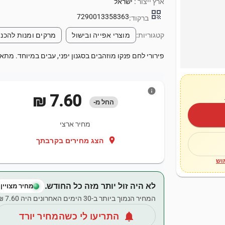
ארץ ייצור :
ישראל
qr_code
7290013358363
ברקוד:
קטגוריות:
מוצרי אפייה ובישול
מרקים ומנות להכנ
פירורי לחם פנקו מוזהבים בסגנון יפני, עבים במיוחד. מתאימים ל
info
‏7.60 ‏₪
החל מ-
מחיר ארצי
location_on
הצג מחירים בקרבתך
וש
לא היה זול יותר מזה כל החודש.
מחיר מצויין
המחיר הנמוך ביותר ב-30 הימים האחרונים היה ‏7.60 ‏₪.
notifications
התריעו לי כשהמחיר יורד