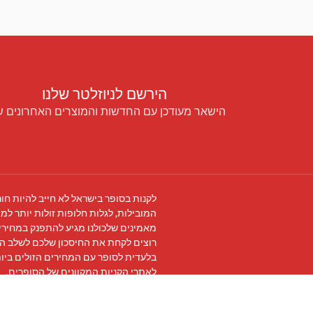
הירשם לניוזלטר שלנו
הישאר מעודכן עם החדשות והמוצרים האחרונים ש
לקנות בסופר בישראל לא חייב להיות חור
המובילות, לגלות חלופות זולות יותר למו
מאמינים שלכולנו מגיע להתפנק במחירים
רוצים לקחת את החיסכון שלכם לשלב ה
בלעדית לסופר עם המחירים הזולים ביו
לאתרי הקניות המקוונים של הסופרים.
עקבו אחרינו ב
פייסבוק
והצטרפו ל
קבוצת