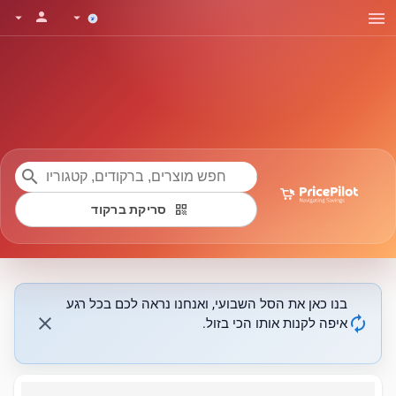
menu
person
arrow_drop_down
arrow_drop_down
search
qr_code
סריקת ברקוד
בנו כאן את הסל השבועי, ואנחנו נראה לכם בכל רגע
close
autorenew
איפה לקנות אותו הכי בזול.