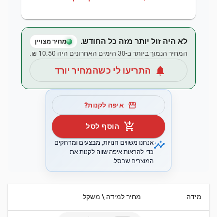
לא היה זול יותר מזה כל החודש.
מחיר מצויין
המחיר הנמוך ביותר ב-30 הימים האחרונים היה ‏10.50 ‏₪.
notifications
התריעו לי כשהמחיר יורד
storefront
איפה לקנות?
add_shopping_cart
הוסף לסל
insights
אנחנו משווים חנויות, מבצעים ומרחקים
כדי להראות איפה שווה לקנות את
המוצרים שבסל.
מידה
מחיר למידה \ משקל