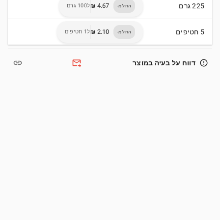
225 גרם
ל100 גרם
החל מ-
5 חטיפים
ל1 חטיפים
החל מ-
link
forward_to_inbox
error_outline
דווח על בעיה במוצר