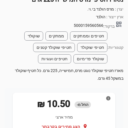
יצרן :
מרס הולנד בי.וי.
ארץ ייצור :
הולנד
qr_code
5000159560566
ברקוד:
חטיפים וממתקים
ממתקים
שוקולד
קטגוריות:
חטיפי שוקולד
חטיפי שוקולד קטנים
שוקולד פרימיום
חטיפים ועוגיות
מארז חטיפי שוקולד נוגט מרס, חמישייה, 225 גרם. כל חטיף שוקולד
במשקל 45 גרם.
info
‏10.50 ‏₪
החל מ-
מחיר ארצי
location_on
הצג מחירים בקרבתך