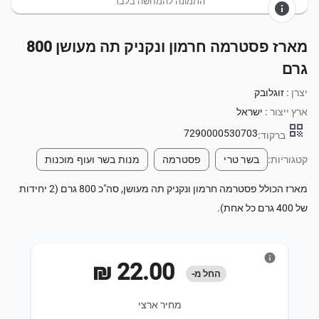
התמונה להמחשה בלבד
info
מארז פסטרמה חרמון ונקניק תה מעושן 800
גרם
יצרן :
זוגלובק
ארץ ייצור :
ישראל
qr_code
7290000530703
ברקוד:
קטגוריות:
בשר טרי
פסטרמה
מנות בשר ועוף מוכנות
מארז הכולל פסטרמה חרמון ונקניק תה מעושן, סה"כ 800 גרם (2 יחידות
של 400 גרם כל אחת).
info
‏22.00 ‏₪
החל מ-
מחיר ארצי