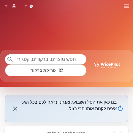
menu
person
arrow_drop_down
arrow_drop_down
search
qr_code
סריקת ברקוד
בנו כאן את הסל השבועי, ואנחנו נראה לכם בכל רגע
close
autorenew
איפה לקנות אותו הכי בזול.