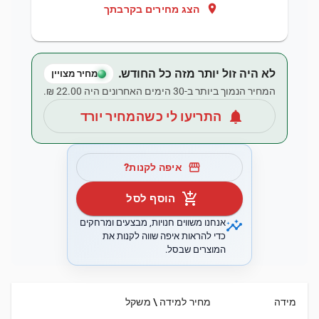
location_on
הצג מחירים בקרבתך
לא היה זול יותר מזה כל החודש.
מחיר מצויין
המחיר הנמוך ביותר ב-30 הימים האחרונים היה ‏22.00 ‏₪.
notifications
התריעו לי כשהמחיר יורד
storefront
איפה לקנות?
add_shopping_cart
הוסף לסל
insights
אנחנו משווים חנויות, מבצעים ומרחקים
כדי להראות איפה שווה לקנות את
המוצרים שבסל.
מידה
מחיר למידה \ משקל