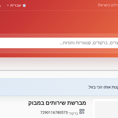
rd
arrow_drop_down
לים בישראל!
עברית
ות אותו הכי בזול.
מברשת שירותים במבוק
qr_code
7290116780573
ברקוד: