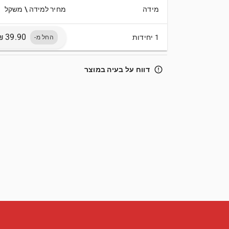
מידה
מחיר למידה \ משקל
1 יחידות
החל מ-
error_outline
דווח על בעיה במוצר