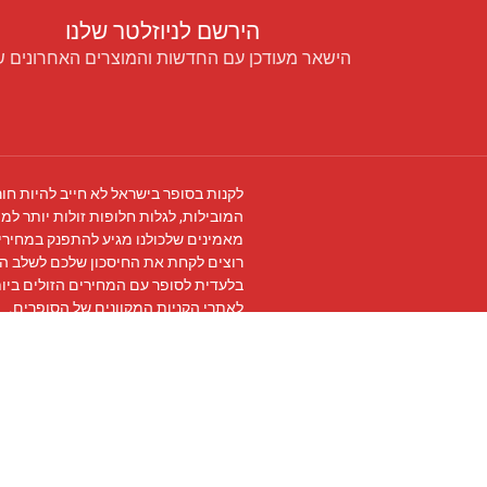
הירשם לניוזלטר שלנו
הישאר מעודכן עם החדשות והמוצרים האחרונים ש
לקנות בסופר בישראל לא חייב להיות חור
המובילות, לגלות חלופות זולות יותר למו
מאמינים שלכולנו מגיע להתפנק במחירים
רוצים לקחת את החיסכון שלכם לשלב ה
בלעדית לסופר עם המחירים הזולים ביו
לאתרי הקניות המקוונים של הסופרים.
עקבו אחרינו ב
פייסבוק
והצטרפו ל
קבוצת