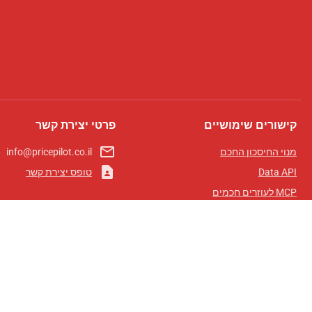
קישורים שימושיים
פרטי יצירת קשר
mail_outline
מנוי החיסכון החכם
info@pricepilot.co.il
contact_page
Data API
טופס יצירת קשר
MCP לעוזרים חכמים
מגזין פרייספיילוט
לוח מובילים
אודותינו
תנאי שימוש
מדיניות פרטיות