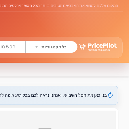
המקום שלכם למצוא את המבצעים הטובים ביותר מכל הסופרמרקטים המובי
arrow_drop_down
כל הקטגוריות
autorenew
בנו כאן את הסל השבועי, ואנחנו נראה לכם בכל רגע איפה לקנ