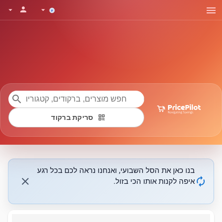
menu
person
arrow_drop_down
arrow_drop_down
search
qr_code
סריקת ברקוד
בנו כאן את הסל השבועי, ואנחנו נראה לכם בכל רגע
close
autorenew
איפה לקנות אותו הכי בזול.