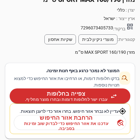
יצרן :
כללי
ארץ ייצור :
ישראל
qr_code
7296073405733
ברקוד:
קטגוריות:
מוצרי ניקיון לבית
שקיות אחסון
מזרן MAX SPORT 160/190 ס״מ
המוצר לא נמכר כרגע באף חנות זמינה.
search_off
בדקו חלופות דומות, או הרחיבו את אזור החיפוש כדי למצוא
חנויות נוספות.
צפייה בחלופות
swap_horiz
עברו ישר לחלופות דומות ובחרו מוצר מחליף.
my_location
עדיין לא נבחר אזור חיפוש. בחרו אזור כדי לרענן תוצאות.
הרחבת אזור החיפוש
travel_explore
עדכנו את אזור החיפוש כדי לבדוק שוב זמינות
בסביבה.