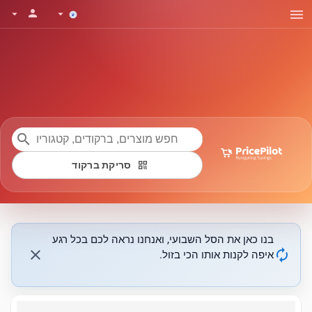
menu
person
arrow_drop_down
arrow_drop_down
search
qr_code
סריקת ברקוד
בנו כאן את הסל השבועי, ואנחנו נראה לכם בכל רגע
close
autorenew
איפה לקנות אותו הכי בזול.