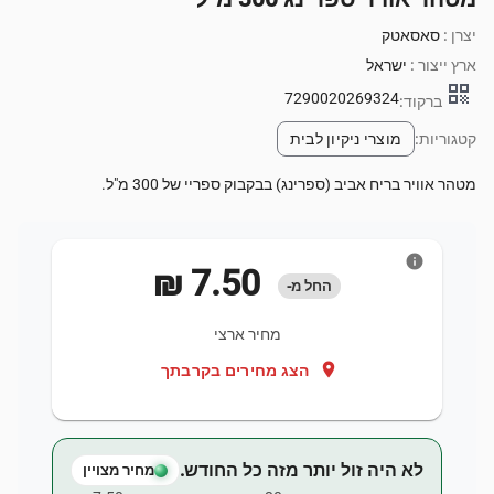
יצרן :
סאסאטק
ארץ ייצור :
ישראל
qr_code
7290020269324
ברקוד:
קטגוריות:
מוצרי ניקיון לבית
מטהר אוויר בריח אביב (ספרינג) בבקבוק ספריי של 300 מ"ל.
info
‏7.50 ‏₪
החל מ-
מחיר ארצי
location_on
הצג מחירים בקרבתך
לא היה זול יותר מזה כל החודש.
מחיר מצויין