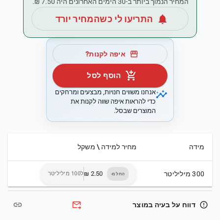
המחיר הנמוך ביותר ב-30 הימים האחרונים היה ‏7.50 ‏₪.
notifications
התריעו לי כשהמחיר יורד
storefront
איפה לקנות?
add_shopping_cart
הוסף לסל
insights
אנחנו משווים חנויות, מבצעים ומרחקים
כדי להראות איפה שווה לקנות את
המוצרים שבסל.
מידה
מחיר למידה \ משקל
300 מיליליטר
ל100 מיליליטר
החל מ-
link
forward_to_inbox
error_outline
דווח על בעיה במוצר