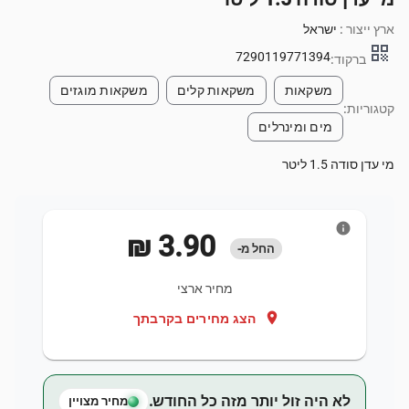
ארץ ייצור :
ישראל
qr_code
7290119771394
ברקוד:
משקאות
משקאות קלים
משקאות מוגזים
קטגוריות:
מים ומינרלים
מי עדן סודה 1.5 ליטר
info
‏3.90 ‏₪
החל מ-
מחיר ארצי
location_on
הצג מחירים בקרבתך
לא היה זול יותר מזה כל החודש.
מחיר מצויין