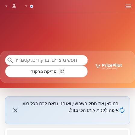
menu
person
arrow_drop_down
arrow_drop_down
search
qr_code
סריקת ברקוד
בנו כאן את הסל השבועי, ואנחנו נראה לכם בכל רגע
close
autorenew
איפה לקנות אותו הכי בזול.