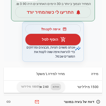
המחיר הנמוך ביותר ב-30 הימים האחרונים היה ‏3.90 ‏₪.
notifications
התריעו לי כשהמחיר יורד
storefront
איפה לקנות?
add_shopping_cart
הוסף לסל
insights
אנחנו משווים חנויות, מבצעים ומרחקים
כדי להראות איפה שווה לקנות את
המוצרים שבסל.
מידה
מחיר למידה \ משקל
1500 מיליליטר
ל1000 מיליליטר
החל מ-
link
forward_to_inbox
error_outline
דווח על בעיה במוצר