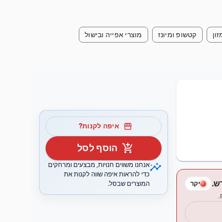
זון
קטשופ ומיונז
מוצרי אפייה ובישול
storefront
איפה לקנות?
add_shopping_cart
הוסף לסל
insights
אנחנו משווים חנויות, מבצעים ומרחקים
כדי להראות איפה שווה לקנות את
המוצרים שבסל.
יקר