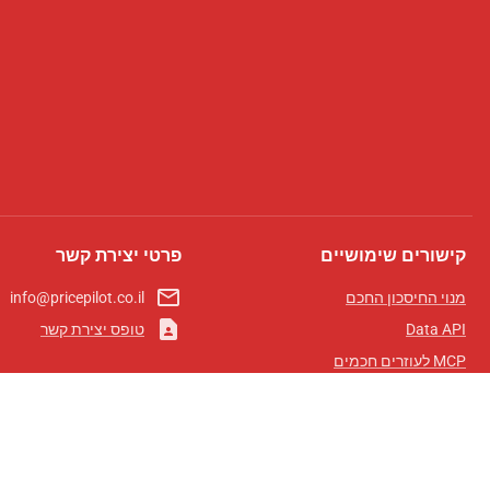
קישורים שימושיים
פרטי יצירת קשר
mail_outline
מנוי החיסכון החכם
info@pricepilot.co.il
contact_page
Data API
טופס יצירת קשר
MCP לעוזרים חכמים
מגזין פרייספיילוט
לוח מובילים
אודותינו
תנאי שימוש