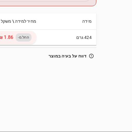
מידה
מחיר למידה \ משקל
424 גרם
החל מ-
error_outline
דווח על בעיה במוצר