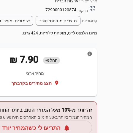
ארץ ייצור :
ארצות הברית
qr_code
7290000120874
ברקוד:
קטגוריות:
מוצרים מופחתי סוכר
שימורים ומוצרי מ
מיונז הלמנס לייט, מופחת קלוריות, 424 גרם.
info
‏7.90 ‏₪
החל מ-
מחיר ארצי
location_on
הצג מחירים בקרבתך
זה יותר מ-10% מעל המחיר הטוב ביותר החודש.
המחיר הנמוך ביותר ב-30 הימים האחרונים היה ‏6.90 ‏₪.
notifications
התריעו לי כשהמחיר יורד