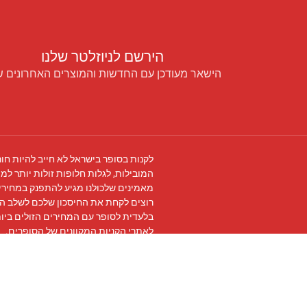
הירשם לניוזלטר שלנו
הישאר מעודכן עם החדשות והמוצרים האחרונים ש
לקנות בסופר בישראל לא חייב להיות חור
המובילות, לגלות חלופות זולות יותר למו
מאמינים שלכולנו מגיע להתפנק במחירים
רוצים לקחת את החיסכון שלכם לשלב ה
בלעדית לסופר עם המחירים הזולים ביו
לאתרי הקניות המקוונים של הסופרים.
עקבו אחרינו ב
פייסבוק
והצטרפו ל
קבוצת