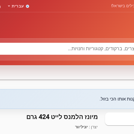
rd
arrow_drop_down
לים בישראל!
עברית
ות אותו הכי בזול.
מיונז הלמנס לייט 424 גרם
יצרן :
יוניליוור