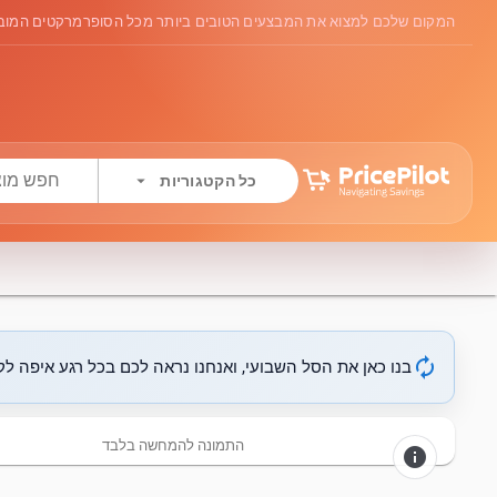
המקום שלכם למצוא את המבצעים הטובים ביותר מכל הסופרמרקטים המובי
arrow_drop_down
כל הקטגוריות
autorenew
בנו כאן את הסל השבועי, ואנחנו נראה לכם בכל רגע איפה לקנ
התמונה להמחשה בלבד
info