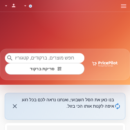
menu
person
arrow_drop_down
arrow_drop_down
search
qr_code
סריקת ברקוד
בנו כאן את הסל השבועי, ואנחנו נראה לכם בכל רגע
close
autorenew
איפה לקנות אותו הכי בזול.