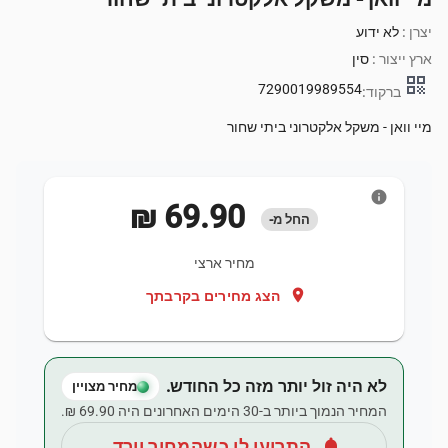
יצרן :
לא ידוע
ארץ ייצור :
סין
qr_code
7290019989554
ברקוד:
מיי וואן - משקל אלקטרוני ביתי שחור
info
‏69.90 ‏₪
החל מ-
מחיר ארצי
location_on
הצג מחירים בקרבתך
לא היה זול יותר מזה כל החודש.
מחיר מצויין
המחיר הנמוך ביותר ב-30 הימים האחרונים היה ‏69.90 ‏₪.
notifications
התריעו לי כשהמחיר יורד