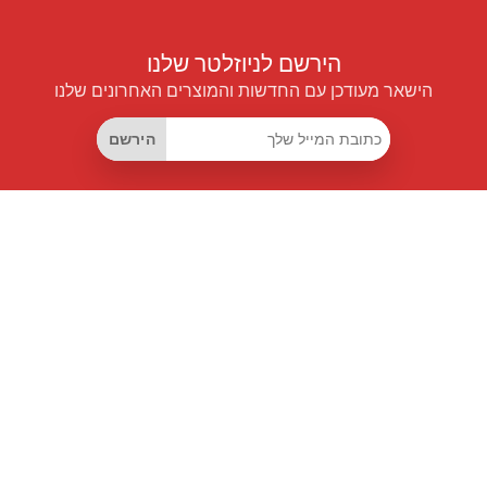
הירשם לניוזלטר שלנו
הישאר מעודכן עם החדשות והמוצרים האחרונים שלנו
הירשם
קישורים שימושיים
מנוי החיסכון החכם
Data API
MCP לעוזרים חכמים
מגזין פרייספיילוט
לוח מובילים
אודותינו