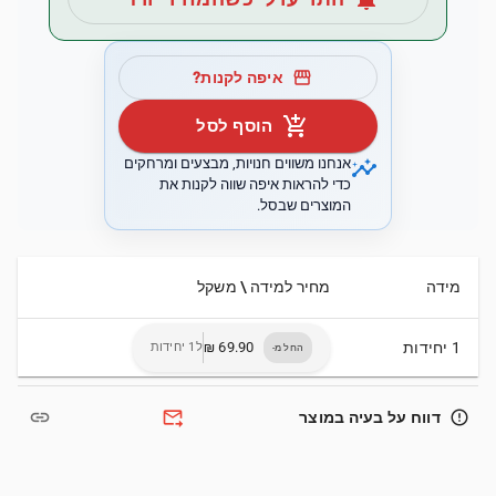
storefront
איפה לקנות?
add_shopping_cart
הוסף לסל
insights
אנחנו משווים חנויות, מבצעים ומרחקים
כדי להראות איפה שווה לקנות את
המוצרים שבסל.
מידה
מחיר למידה \ משקל
1 יחידות
ל1 יחידות
החל מ-
link
forward_to_inbox
error_outline
דווח על בעיה במוצר