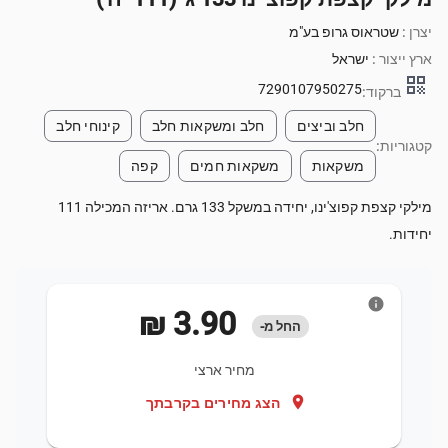
יצרן :
שטראוס גרופ בע"מ
ארץ ייצור :
ישראל
qr_code
7290107950275
ברקוד:
חלב וביצים
חלב ומשקאות חלב
קינוחי חלב
קטגוריות:
משקאות
משקאות חמים
קפה
מילקי קצפת קפוצ'ינו, יחידה במשקל 133 גרם. אריזה המכילה 111
יחידות.
info
‏3.90 ‏₪
החל מ-
מחיר ארצי
location_on
הצג מחירים בקרבתך