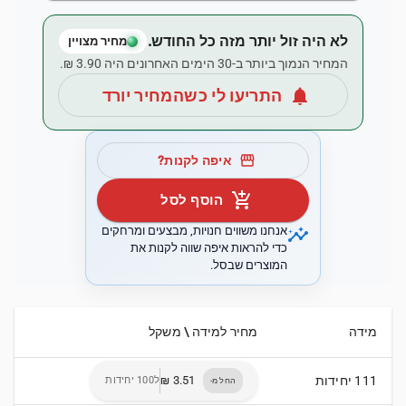
לא היה זול יותר מזה כל החודש.
מחיר מצויין
המחיר הנמוך ביותר ב-30 הימים האחרונים היה ‏3.90 ‏₪.
notifications
התריעו לי כשהמחיר יורד
storefront
איפה לקנות?
add_shopping_cart
הוסף לסל
insights
אנחנו משווים חנויות, מבצעים ומרחקים
כדי להראות איפה שווה לקנות את
המוצרים שבסל.
מידה
מחיר למידה \ משקל
111 יחידות
ל100 יחידות
החל מ-