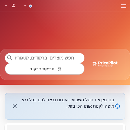
menu
person
arrow_drop_down
arrow_drop_down
search
qr_code
סריקת ברקוד
בנו כאן את הסל השבועי, ואנחנו נראה לכם בכל רגע
close
autorenew
איפה לקנות אותו הכי בזול.