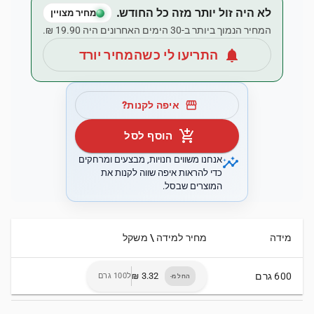
לא היה זול יותר מזה כל החודש.
מחיר מצויין
המחיר הנמוך ביותר ב-30 הימים האחרונים היה ‏19.90 ‏₪.
notifications
התריעו לי כשהמחיר יורד
storefront
איפה לקנות?
add_shopping_cart
הוסף לסל
insights
אנחנו משווים חנויות, מבצעים ומרחקים
כדי להראות איפה שווה לקנות את
המוצרים שבסל.
מידה
מחיר למידה \ משקל
600 גרם
ל100 גרם
החל מ-