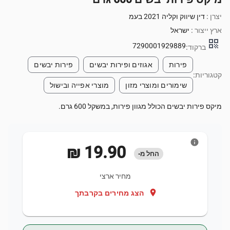
יצרן :
דין שיווק וקליה 2021 בעמ
ארץ ייצור :
ישראל
qr_code
7290001929889
ברקוד:
פירות
אגוזים ופירות יבשים
פירות יבשים
קטגוריות:
שימורים ומוצרי מזון
מוצרי אפייה ובישול
מיקס פירות יבשים הכולל מגוון פירות, במשקל 600 גרם.
info
‏19.90 ‏₪
החל מ-
מחיר ארצי
location_on
הצג מחירים בקרבתך