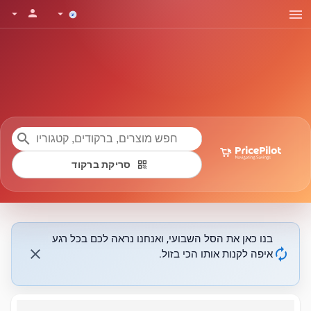
menu
person
arrow_drop_down
arrow_drop_down
search
qr_code
סריקת ברקוד
בנו כאן את הסל השבועי, ואנחנו נראה לכם בכל רגע
close
autorenew
איפה לקנות אותו הכי בזול.