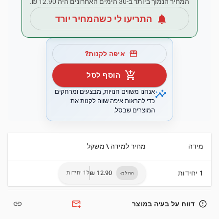
המחיר הנמוך ביותר ב-30 הימים האחרונים היה ‏12.90 ‏₪.
notifications
התריעו לי כשהמחיר יורד
storefront
איפה לקנות?
add_shopping_cart
הוסף לסל
insights
אנחנו משווים חנויות, מבצעים ומרחקים
כדי להראות איפה שווה לקנות את
המוצרים שבסל.
מידה
מחיר למידה \ משקל
1 יחידות
ל1 יחידות
החל מ-
link
forward_to_inbox
error_outline
דווח על בעיה במוצר