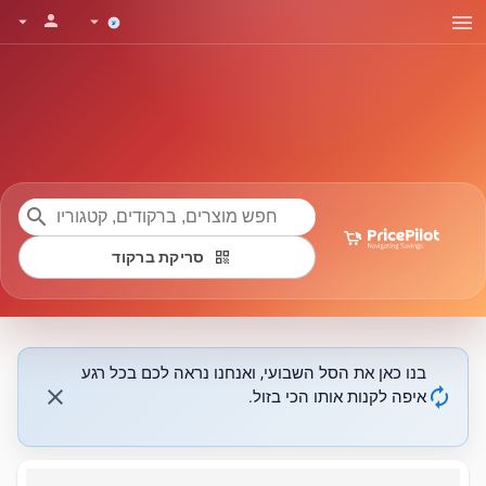
menu
person
arrow_drop_down
arrow_drop_down
search
qr_code
סריקת ברקוד
בנו כאן את הסל השבועי, ואנחנו נראה לכם בכל רגע
close
autorenew
איפה לקנות אותו הכי בזול.