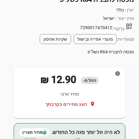
יצרן :
כללי
ארץ ייצור :
ישראל
qr_code
7290017470412
ברקוד:
קטגוריות:
מוצרי אפייה ובישול
שקיות אחסון
מכסה לתבנית R64 כשל"פ
info
‏12.90 ‏₪
החל מ-
מחיר ארצי
location_on
הצג מחירים בקרבתך
לא היה זול יותר מזה כל החודש.
מחיר מצויין