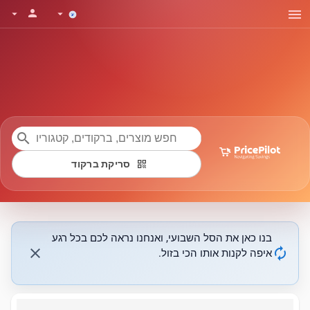
menu
person
arrow_drop_down
arrow_drop_down
search
qr_code
סריקת ברקוד
בנו כאן את הסל השבועי, ואנחנו נראה לכם בכל רגע
close
autorenew
איפה לקנות אותו הכי בזול.