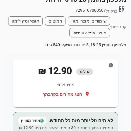
qr_code
7296107000507
ברקוד:
שימורים ומוצרי מזון
חמוצים
חומץ ומיץ לימון
קטגוריות:
מוצרי אפייה ובישול
מלפפון בחומץ 18-25, 5 יחידות. משקל: 540 גרם.
info
‏12.90 ‏₪
החל מ-
מחיר ארצי
location_on
הצג מחירים בקרבתך
לא היה זול יותר מזה כל החודש.
מחיר מצויין
המחיר הנמוך ביותר ב-30 הימים האחרונים היה ‏12.90 ‏₪.