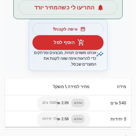
notifications
התריעו לי כשהמחיר יורד
storefront
איפה לקנות?
add_shopping_cart
הוסף לסל
insights
אנחנו משווים חנויות, מבצעים ומרחקים
כדי להראות איפה שווה לקנות את
המוצרים שבסל.
מידה
מחיר למידה \ משקל
540 גרם
ל100 גרם
החל מ-
5 יחידות
ל1 יחידות
החל מ-