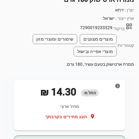
יצרן :
זיתא
ארץ ייצור :
ישראל
qr_code
7290019233329
ברקוד:
מוצרים מצוננים
שימורים ומוצרי מזון
קטגוריות:
מוצרי אפייה ובישול
ממרח ארטישוק בטעם עשיר, 180 גרם.
info
‏14.30 ‏₪
החל מ-
מחיר ארצי
location_on
הצג מחירים בקרבתך