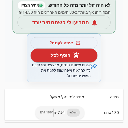
לא היה זול יותר מזה כל החודש.
מחיר מצויין
המחיר הנמוך ביותר ב-30 הימים האחרונים היה ‏14.30 ‏₪.
notifications
התריעו לי כשהמחיר יורד
storefront
איפה לקנות?
add_shopping_cart
הוסף לסל
insights
אנחנו משווים חנויות, מבצעים ומרחקים
כדי להראות איפה שווה לקנות את
המוצרים שבסל.
מידה
מחיר למידה \ משקל
180 גרם
ל100 גרם
החל מ-