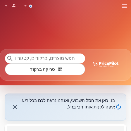
menu
person
arrow_drop_down
arrow_drop_down
search
qr_code
סריקת ברקוד
בנו כאן את הסל השבועי, ואנחנו נראה לכם בכל רגע
close
autorenew
איפה לקנות אותו הכי בזול.