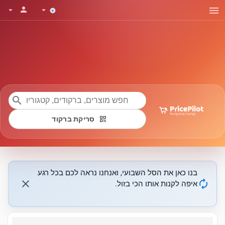
menu
person
arrow_drop_down
arrow_drop_down
search
qr_code
סריקת ברקוד
בנו כאן את הסל השבועי, ואנחנו נראה לכם בכל רגע
close
autorenew
איפה לקנות אותו הכי בזול.