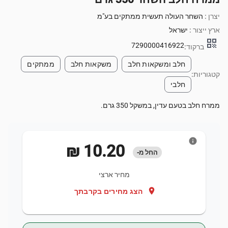
יצרן :
השחר העולה תעשית ממתקים בע"מ
ארץ ייצור :
ישראל
qr_code
7290000416922
ברקוד:
חלב ומשקאות חלב
משקאות חלב
ממתקים
קטגוריות:
חלבי
ממרח חלב בטעם עדין, במשקל 350 גרם.
info
‏10.20 ‏₪
החל מ-
מחיר ארצי
location_on
הצג מחירים בקרבתך