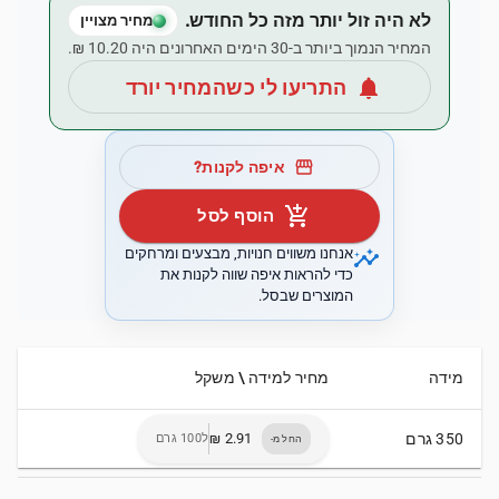
לא היה זול יותר מזה כל החודש.
מחיר מצויין
המחיר הנמוך ביותר ב-30 הימים האחרונים היה ‏10.20 ‏₪.
notifications
התריעו לי כשהמחיר יורד
storefront
איפה לקנות?
add_shopping_cart
הוסף לסל
insights
אנחנו משווים חנויות, מבצעים ומרחקים
כדי להראות איפה שווה לקנות את
המוצרים שבסל.
מידה
מחיר למידה \ משקל
350 גרם
ל100 גרם
החל מ-