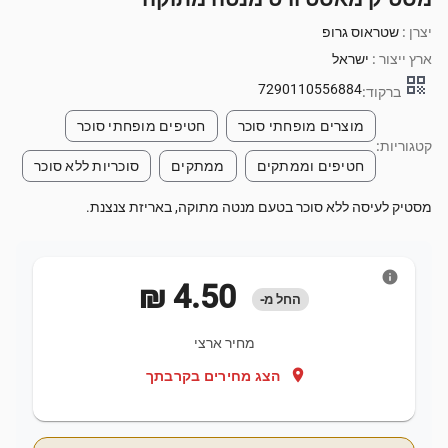
יצרן :
שטראוס גרופ
ארץ ייצור :
ישראל
qr_code
7290110556884
ברקוד:
מוצרים מופחתי סוכר
חטיפים מופחתי סוכר
קטגוריות:
חטיפים וממתקים
ממתקים
סוכריות ללא סוכר
מסטיק לעיסה ללא סוכר בטעם מנטה מתוקה, באריזת צנצנת.
info
‏4.50 ‏₪
החל מ-
מחיר ארצי
location_on
הצג מחירים בקרבתך