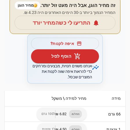
זה מחיר הוגן, אבל היה מעט זול יותר.
מחיר הוגן
המחיר הנמוך ביותר ב-30 הימים האחרונים היה ‏4.23 ‏₪.
notifications
התריעו לי כשהמחיר יורד
storefront
איפה לקנות?
add_shopping_cart
הוסף לסל
insights
אנחנו משווים חנויות, מבצעים ומרחקים
כדי להראות איפה שווה לקנות את
המוצרים שבסל.
מידה
מחיר למידה \ משקל
66 גרם
ל100 גרם
החל מ-
1 צנצנת
ל1 צנצנת
החל מ-