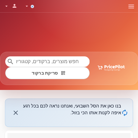
menu
person
arrow_drop_down
arrow_drop_down
search
qr_code
סריקת ברקוד
בנו כאן את הסל השבועי, ואנחנו נראה לכם בכל רגע
close
autorenew
איפה לקנות אותו הכי בזול.