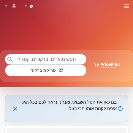
menu
person
arrow_drop_down
arrow_drop_down
search
qr_code
סריקת ברקוד
בנו כאן את הסל השבועי, ואנחנו נראה לכם בכל רגע
close
autorenew
איפה לקנות אותו הכי בזול.