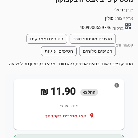
יצרן :
ריגלי
ארץ ייצור :
פולין
qr_code
4009900539746
ברקוד:
מוצרים מופחתי סוכר
חטיפים וממתקים
קטגוריות:
חטיפים מלוחים
חטיפים ועוגיות
מסטיק פייב באונס בטעם אבטיח, ללא סוכר. מגיע בבקבוקון נוח לנשיאה.
info
‏11.90 ‏₪
החל מ-
מחיר ארצי
location_on
הצג מחירים בקרבתך