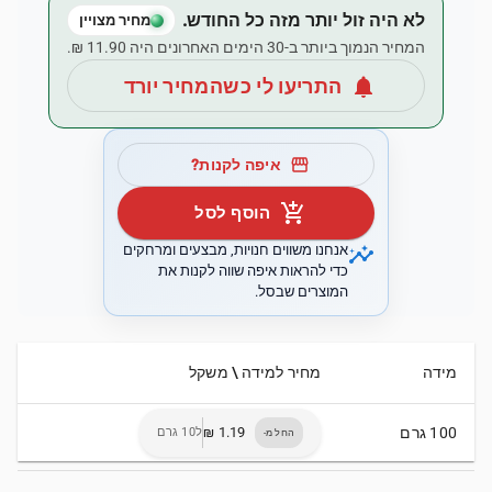
לא היה זול יותר מזה כל החודש.
מחיר מצויין
המחיר הנמוך ביותר ב-30 הימים האחרונים היה ‏11.90 ‏₪.
notifications
התריעו לי כשהמחיר יורד
storefront
איפה לקנות?
add_shopping_cart
הוסף לסל
insights
אנחנו משווים חנויות, מבצעים ומרחקים
כדי להראות איפה שווה לקנות את
המוצרים שבסל.
מידה
מחיר למידה \ משקל
100 גרם
ל10 גרם
החל מ-