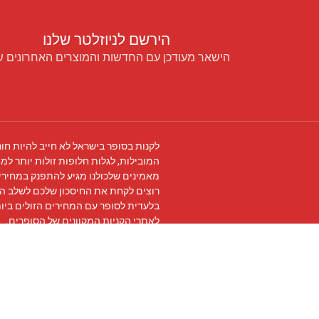
הירשם לניוזלטר שלנו
הישאר מעודכן עם החדשות והמוצרים האחרונים ש
לקנות בסופר בישראל לא חייב להיות חור
המובילות, לגלות חלופות זולות יותר למו
מאמינים שלכולנו מגיע להתפנק במחירים
רוצים לקחת את החיסכון שלכם לשלב ה
בלעדית לסופר עם המחירים הזולים ביו
לאתרי הקניות המקוונים של הסופרים.
עקבו אחרינו ב
פייסבוק
והצטרפו ל
קבוצת