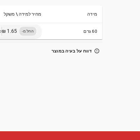
מידה
מחיר למידה \ משקל
60 גרם
ל10 ג
החל מ-
error_outline
דווח על בעיה במוצר