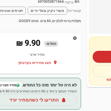
qr_code
6970053871664
ברקוד:
קטגוריות:
מוצרי ניקיון ובעלי חיים
חטיפים ועוגיות
מקלות ברווז לכלבים, 60 גרם. מותג GOODY.
info
‏9.90 ‏₪
החל מ-
מחיר ארצי
location_on
הצג מחירים בקרבתך
וש
לא היה זול יותר מזה כל החודש.
מחיר מצויין
המחיר הנמוך ביותר ב-30 הימים האחרונים היה ‏9.90 ‏₪.
notifications
התריעו לי כשהמחיר יורד