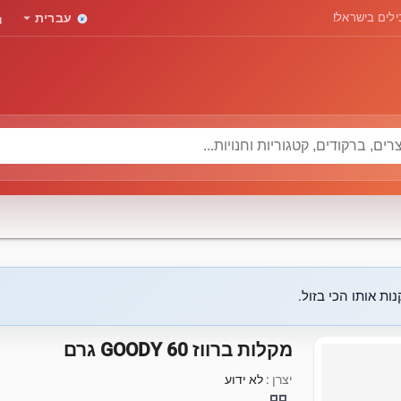
rd
arrow_drop_down
לים בישראל!
עברית
ות אותו הכי בזול.
מקלות ברווז GOODY 60 גרם
יצרן :
לא ידוע