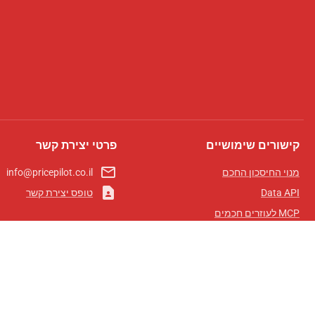
קישורים שימושיים
פרטי יצירת קשר
mail_outline
מנוי החיסכון החכם
info@pricepilot.co.il
contact_page
Data API
טופס יצירת קשר
MCP לעוזרים חכמים
מגזין פרייספיילוט
לוח מובילים
אודותינו
תנאי שימוש