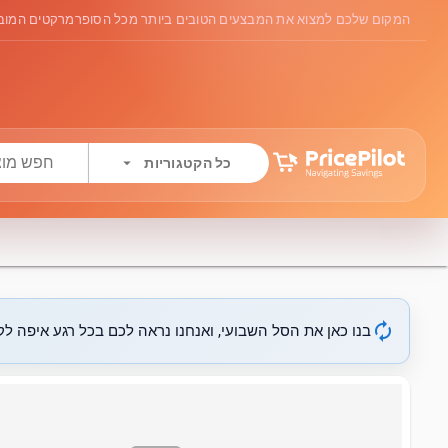
המקום שלכם למצוא את המבצעים הטובים ביותר מכל הסופרמרקטים המובי
arrow_drop_down
כל הקטגוריות
autorenew
בנו כאן את הסל השבועי, ואנחנו נראה לכם בכל רגע איפה לקנ