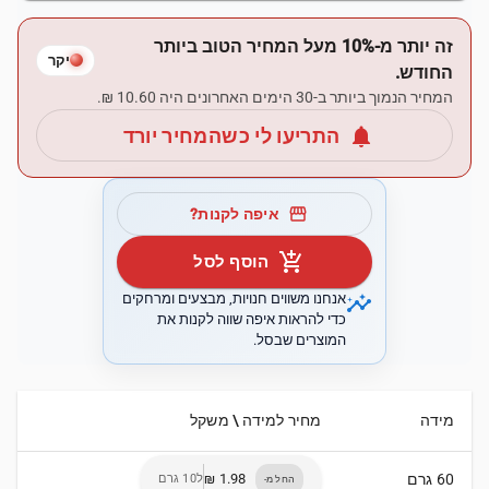
זה יותר מ-10% מעל המחיר הטוב ביותר
יקר
החודש.
המחיר הנמוך ביותר ב-30 הימים האחרונים היה ‏10.60 ‏₪.
notifications
התריעו לי כשהמחיר יורד
storefront
איפה לקנות?
add_shopping_cart
הוסף לסל
insights
אנחנו משווים חנויות, מבצעים ומרחקים
כדי להראות איפה שווה לקנות את
המוצרים שבסל.
מידה
מחיר למידה \ משקל
60 גרם
ל10 גרם
החל מ-