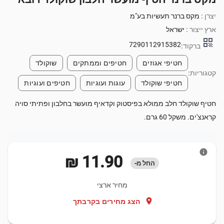
יצרן :
מקס ברנר תעשיות בע"מ
ארץ ייצור :
ישראל
qr_code
7290112915382
ברקוד:
חטיפי אגוזים
חטיפים וממתקים
שוקולד
קטגוריות:
חטיפי שוקולד
עוגות ועוגיות
חטיפים ועוגיות
חטיף שוקולד חלב ממולא בפיסטוק וקדאיף מועשר בחלבון ופתיתי סויה
קראנצ'ים. משקל 60 גרם.
info
‏11.90 ‏₪
החל מ-
מחיר ארצי
location_on
הצג מחירים בקרבתך