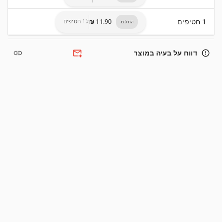
1 חטיפים
ל1 חטיפים
החל מ-
link
forward_to_inbox
error_outline
דווח על בעיה במוצר