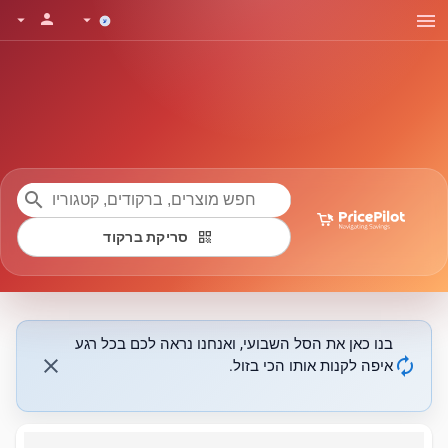
menu
person
arrow_drop_down
arrow_drop_down
search
qr_code
סריקת ברקוד
בנו כאן את הסל השבועי, ואנחנו נראה לכם בכל רגע
close
autorenew
איפה לקנות אותו הכי בזול.