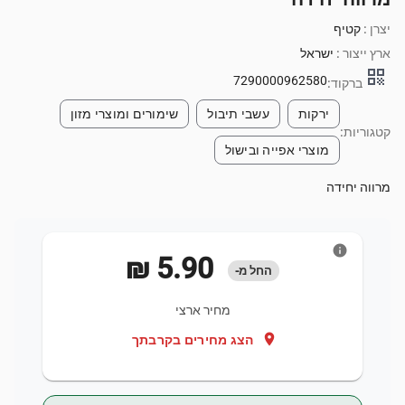
יצרן :
קטיף
ארץ ייצור :
ישראל
qr_code
7290000962580
ברקוד:
ירקות
עשבי תיבול
שימורים ומוצרי מזון
קטגוריות:
מוצרי אפייה ובישול
מרווה יחידה
info
‏5.90 ‏₪
החל מ-
מחיר ארצי
location_on
הצג מחירים בקרבתך