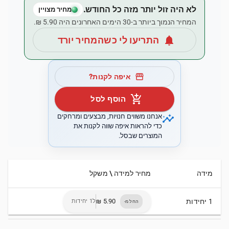
לא היה זול יותר מזה כל החודש.
מחיר מצויין
המחיר הנמוך ביותר ב-30 הימים האחרונים היה ‏5.90 ‏₪.
notifications
התריעו לי כשהמחיר יורד
storefront
איפה לקנות?
add_shopping_cart
הוסף לסל
insights
אנחנו משווים חנויות, מבצעים ומרחקים
כדי להראות איפה שווה לקנות את
המוצרים שבסל.
מידה
מחיר למידה \ משקל
1 יחידות
ל1 יחידות
החל מ-