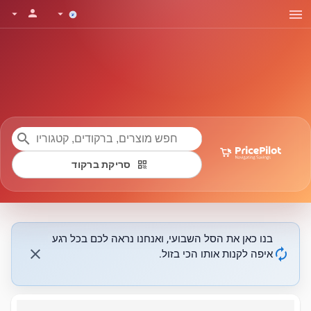
menu
person
arrow_drop_down
arrow_drop_down
search
qr_code
סריקת ברקוד
בנו כאן את הסל השבועי, ואנחנו נראה לכם בכל רגע
close
autorenew
איפה לקנות אותו הכי בזול.