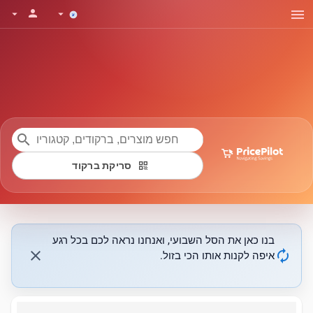
menu
person
arrow_drop_down
arrow_drop_down
search
qr_code
סריקת ברקוד
בנו כאן את הסל השבועי, ואנחנו נראה לכם בכל רגע
close
autorenew
איפה לקנות אותו הכי בזול.