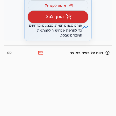
storefront
איפה לקנות?
add_shopping_cart
הוסף לסל
insights
אנחנו משווים חנויות, מבצעים ומרחקים
כדי להראות איפה שווה לקנות את
המוצרים שבסל.
link
forward_to_inbox
error_outline
דווח על בעיה במוצר