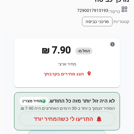
qr_code
7290017913193
ברקוד:
קטגוריות:
מרככי כביסה
info
‏7.90 ‏₪
החל מ-
מחיר ארצי
location_on
הצג מחירים בקרבתך
לא היה זול יותר מזה כל החודש.
מחיר מצויין
המחיר הנמוך ביותר ב-30 הימים האחרונים היה ‏7.90 ‏₪.
notifications
התריעו לי כשהמחיר יורד